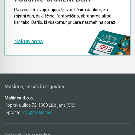
Razveselite svoje najdražje z odličnim darilom, za
rojstni dan, dekliščino, fantovščino, abrahama ali pa
kar tako. Darilo, ki vsakomur pričara nasmeh na obraz.
Nakup bona
Mašinca, servis in trgovina
Mašinca d.o.o.
Koprska ulica 72, 1000 Ljubljana (Vič)
E-pošta:
info@masinca.si