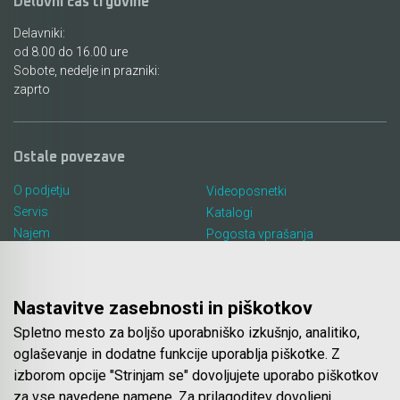
Delovni čas trgovine
Delavniki:
od 8.00 do 16.00 ure
Sobote, nedelje in prazniki:
zaprto
Ostale povezave
O podjetju
Videoposnetki
Servis
Katalogi
Najem
Pogosta vprašanja
Lokacija in kontakt
Piškotki
Blog
Nastavitve zasebnosti in piškotkov
Spletno mesto za boljšo uporabniško izkušnjo, analitiko,
Spletna trgovina
oglaševanje in dodatne funkcije uporablja piškotke. Z
izborom opcije "Strinjam se" dovoljujete uporabo piškotkov
Pogoji poslovanja
za vse navedene namene. Za prilagoditev dovoljenj
Plačila