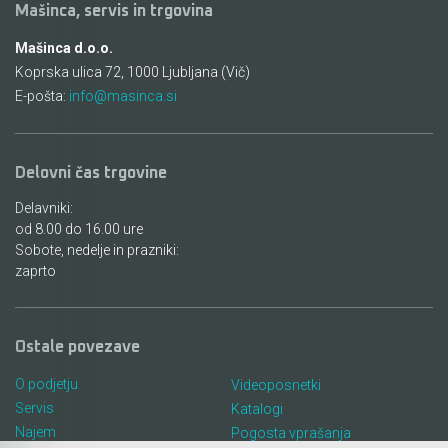
Mašinca, servis in trgovina
Mašinca d.o.o.
Koprska ulica 72, 1000 Ljubljana (Vič)
E-pošta:
info@masinca.si
Delovni čas trgovine
Delavniki:
od 8.00 do 16.00 ure
Sobote, nedelje in prazniki:
zaprto
Ostale povezave
O podjetju
Videoposnetki
Servis
Katalogi
Najem
Pogosta vprašanja