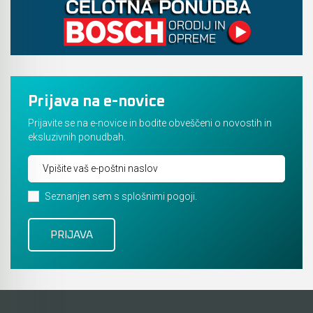
Akumulatorski vezalci in rezalniki armature &
navojnih palic
Akumulatorska mikrovalovna pečica
Prijava na e-novice
Akumulatorski čistilniki
Prijavite se na e-novice in bodite obveščeni o novostih in
eksluzivnih ponudbah.
Seznanjen sem s splošnimi pogoji.