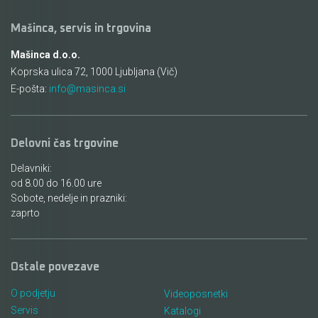
Akumulatorski vezalci in rezalniki armature &
Mašinca, servis in trgovina
navojnih palic
Mašinca d.o.o.
Koprska ulica 72, 1000 Ljubljana (Vič)
Akumulatorska mikrovalovna pečica
E-pošta:
info@masinca.si
Akumulatorski čistilniki
Delovni čas trgovine
Delavniki:
od 8.00 do 16.00 ure
Sobote, nedelje in prazniki:
zaprto
Ostale povezave
O podjetju
Videoposnetki
Servis
Katalogi