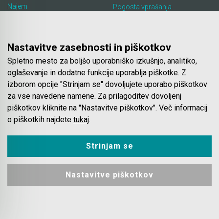
Najem
Pogosta vprašanja
Lokacija in kontakt
Piškotki
Blog
Nastavitve zasebnosti in piškotkov
Spletno mesto za boljšo uporabniško izkušnjo, analitiko,
Spletna trgovina
oglaševanje in dodatne funkcije uporablja piškotke. Z
izborom opcije "Strinjam se" dovoljujete uporabo piškotkov
Pogoji poslovanja
za vse navedene namene. Za prilagoditev dovoljenj
Plačila
piškotkov kliknite na "Nastavitve piškotkov". Več informacij
Odstop od nakupa
o piškotkih najdete
tukaj
.
Dostava
Varovanje podatkov
Strinjam se
Nastavitve piškotkov
© 2023 - 2026 Mašinca. Vse pravice pridržane.