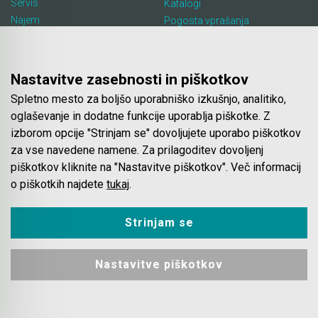
Servis
Katalogi
Najem
Pogosta vprašanja
Lokacija in kontakt
Piškotki
Blog
Nastavitve zasebnosti in piškotkov
Spletno mesto za boljšo uporabniško izkušnjo, analitiko,
Spletna trgovina
oglaševanje in dodatne funkcije uporablja piškotke. Z
izborom opcije "Strinjam se" dovoljujete uporabo piškotkov
Pogoji poslovanja
za vse navedene namene. Za prilagoditev dovoljenj
Plačila
piškotkov kliknite na "Nastavitve piškotkov". Več informacij
Odstop od nakupa
o piškotkih najdete
tukaj
.
Dostava
Varovanje podatkov
Strinjam se
Nastavitve piškotkov