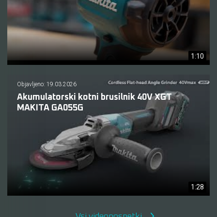
1:10
Objavljeno: 19.03.2026
Akumulatorski kotni brusilnik 40V XGT
MAKITA GA055G
1:28
Vsi videoposnetki