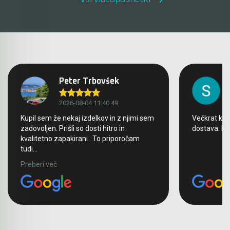
Peter Trbovšek
2026-08-04 11:40:49
Kupil sem že nekaj izdelkov in z njimi sem
Večkrat kupo
zadovoljen. Prišli so dosti hitro in
dostava. Br
kvalitetno zapakirani . To priporočam
tudi...
Preberi več