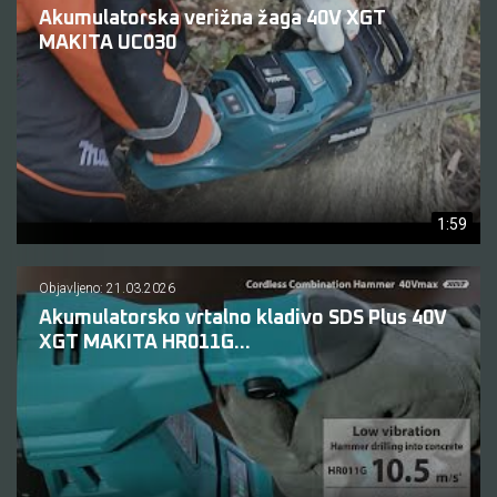
Akumulatorska verižna žaga 40V XGT
MAKITA UC030
1:59
Objavljeno: 21.03.2026
Akumulatorsko vrtalno kladivo SDS Plus 40V
XGT MAKITA HR011G...