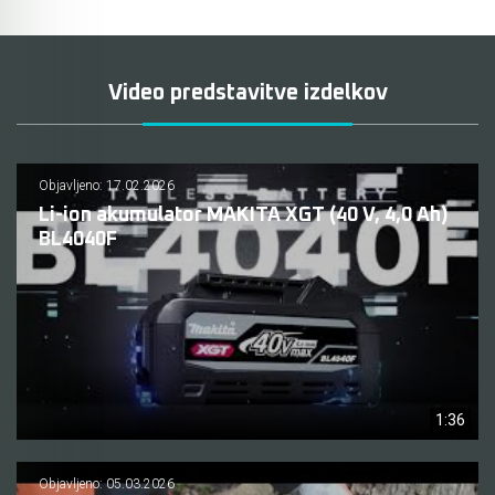
Video predstavitve izdelkov
Objavljeno: 17.02.2026
Li-ion akumulator MAKITA XGT (40 V, 4,0 Ah)
BL4040F
1:36
Objavljeno: 05.03.2026