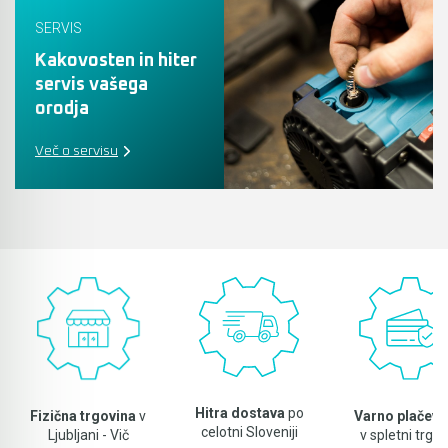
SERVIS
Akumulatorski vezalci in rezalniki armature &
Kakovosten in hiter
navojnih palic
servis vašega
Akumulatorska mikrovalovna pečica
orodja
Več o servisu
Akumulatorski čistilniki
Hitra dostava
po
Fizična trgovina
v
Varno plačeva
celotni Sloveniji
Ljubljani - Vič
v spletni trgov