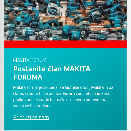
Akumulatorski vezalci in rezalniki armature &
navojnih palic
Akumulatorska mikrovalovna pečica
Akumulatorski čistilniki
MAKITA FORUM
Postanite član MAKITA
FORUMA
Makita forum je skupina, za lastnike orodij Makita in pa
člane, ki bodo to še postali. Forum vodi tehnično zelo
podkovana ekipa, ki bo našla strokoven odgovor na
vsako vaše vprašanje.
Pridruži se nam