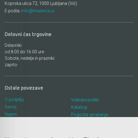
Koprska ulica 72, 1000 Ljubljana (Vič)
E-pošta:
info@masinca.si
Delovni čas trgovine
Delavniki:
od 8.00 do 16.00 ure
Sobote, nedelje in prazniki:
zaprto
Ostale povezave
O podjetju
Videoposnetki
Servis
Katalogi
Najem
Pogosta vprašanja
Lokacija in kontakt
Piškotki
Blog