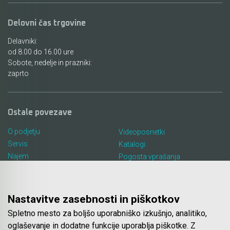
Akmulatorski kovičarji / kovičniki
Ročno orodje
Delovni čas trgovine
Akumulatorske tračne žage
Pribor za prebijalnike in rezalnike kovine
Delavniki:
Akumulatorski mešalniki in zgoščevalniki
Stranski in krožni ročaji
od 8.00 do 16.00 ure
betona
Sobote, nedelje in prazniki:
zaprto
Pribor za verižne rezkarje
Akumulatorske škarje in prebijalniki za kovino
Elastike, gurtne in povezovalni trakovi
Akumulatorske samokolnice
Ostale povezave
Ležaji SKF
O podjetju
Akumulatorski kavni aparati
Videoposnetki
Servis
Katalogi
Ščetke MAKITA
Akumulatorski grelnik vode
Najem
Pogosta vprašanja
Lokacija in kontakt
Piškotki
Akumulatorske hladilno grelne torbe
Blog
Nastavitve zasebnosti in piškotkov
Akumulatorske vakumske črpalke za klime
Spletno mesto za boljšo uporabniško izkušnjo, analitiko,
Spletna trgovina
oglaševanje in dodatne funkcije uporablja piškotke. Z
Akumulatorski detektorji