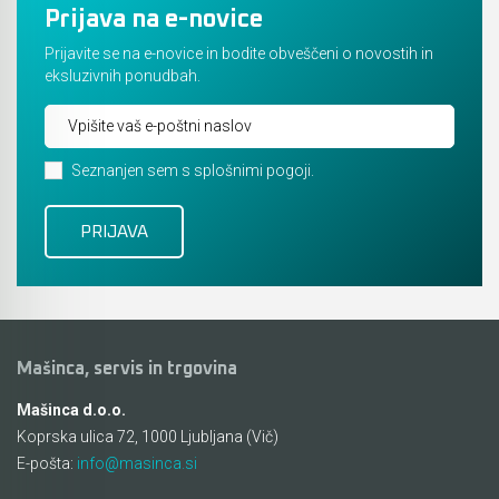
Prijava na e-novice
Akumulatorske stabilne kotne žage
Pribor - orodja za uporabo na prostem
Rezalnik za peno
Prijavite se na e-novice in bodite obveščeni o novostih in
Akumulatorski obliči
eksluzivnih ponudbah.
Pritrjevanje - žeblji, sponke in pribor
Brusilniki za zidove
Akumulatorske vbodne žage
Sesanje
Žage za porobeton (Siporeks / Siporex / Ytong)
Seznanjen sem s splošnimi pogoji.
Akumulatorski lamelni rezkarji
Bosch
Listi za rezalnik za peno BOSCH GSG 300
Akumulatorski vibracijski, tračni brusilniki in
brusilniki za zidove
Rezbarjenje
Akumulatorski premi brusilniki & izrezovalniki
Pribor za industrijske fene
Akumulatorski ventilatorji
KAINDL univerzalna žaga za kotni brusilnik
Mašinca, servis in trgovina
Akumulatorski spenjalniki
Čiščenje cevi in odtokov
Mašinca d.o.o.
Koprska ulica 72, 1000 Ljubljana (Vič)
Akumulatorski žebljalniki & igličarji
Mešala za mešalnike
E-pošta:
info@masinca.si