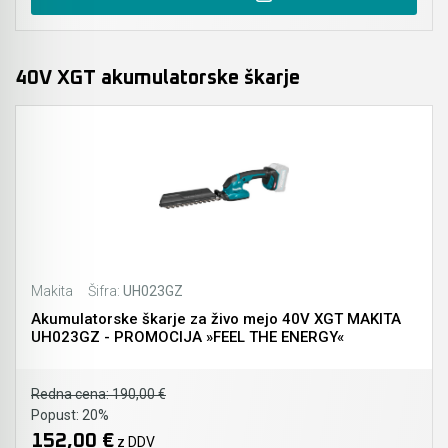
40V XGT akumulatorske škarje
Makita
Šifra:
UH023GZ
Akumulatorske škarje za živo mejo 40V XGT MAKITA
UH023GZ - PROMOCIJA »FEEL THE ENERGY«
Redna cena:
190,00 €
Popust:
20%
152,00 €
z DDV