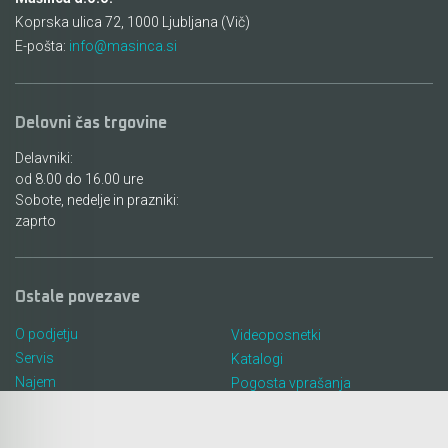
Koprska ulica 72, 1000 Ljubljana (Vič)
E-pošta:
info@masinca.si
Delovni čas trgovine
Delavniki:
od 8.00 do 16.00 ure
Sobote, nedelje in prazniki:
zaprto
Ostale povezave
O podjetju
Videoposnetki
Servis
Katalogi
Najem
Pogosta vprašanja
Lokacija in kontakt
Piškotki
Blog