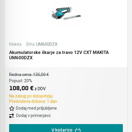
Akumulatorski vezalci in rezalniki armature &
navojnih palic
Akumulatorska mikrovalovna pečica
Makita
Šifra:
UM600DZX
Akumulatorski čistilniki
Akumulatorske škarje za travo 12V CXT MAKITA
UM600DZX
Redna cena:
135,00 €
Popust:
20%
108,00 €
z DDV
Na zalogi pri dobavitelju
Predvidena dobava: 1 dan
Dodaj med priljubljene
Dodaj v primerjavo
V košarico