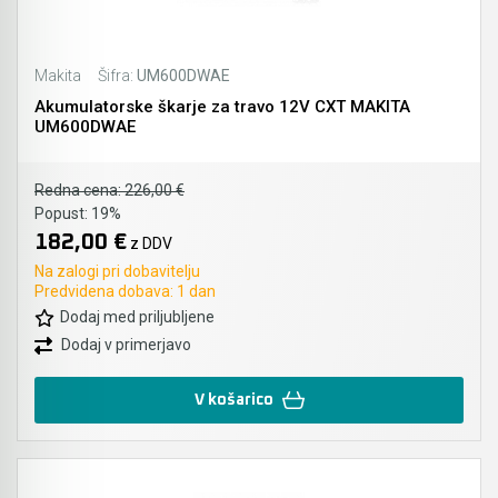
Akmulatorski kovičarji / kovičniki
Ročno orodje
Akumulatorske tračne žage
Pribor za prebijalnike in rezalnike kovine
Makita
Šifra:
UM600DWAE
Akumulatorske škarje za travo 12V CXT MAKITA
Akumulatorski mešalniki in zgoščevalniki
Stranski in krožni ročaji
UM600DWAE
betona
Pribor za verižne rezkarje
Akumulatorske škarje in prebijalniki za kovino
Redna cena:
226,00 €
Elastike, gurtne in povezovalni trakovi
Popust:
19%
Akumulatorske samokolnice
182,00 €
z DDV
Ležaji SKF
Na zalogi pri dobavitelju
Akumulatorski kavni aparati
Predvidena dobava: 1 dan
Ščetke MAKITA
Dodaj med priljubljene
Akumulatorski grelnik vode
Dodaj v primerjavo
Akumulatorske hladilno grelne torbe
V košarico
Akumulatorske vakumske črpalke za klime
Akumulatorski detektorji