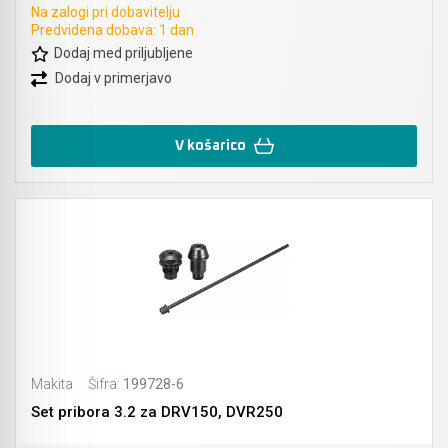
Na zalogi pri dobavitelju
Predvidena dobava: 1 dan
Pribor - orodja za uporabo na prostem
Rezalnik za peno
Dodaj med priljubljene
Dodaj v primerjavo
Pritrjevanje - žeblji, sponke in pribor
Brusilniki za zidove
Sesanje
Žage za porobeton (Siporeks / Siporex / Ytong)
V košarico
Bosch
Listi za rezalnik za peno BOSCH GSG 300
Rezbarjenje
Pribor za industrijske fene
KAINDL univerzalna žaga za kotni brusilnik
Čiščenje cevi in odtokov
Makita
Šifra:
199728-6
Mešala za mešalnike
Set pribora 3.2 za DRV150, DVR250