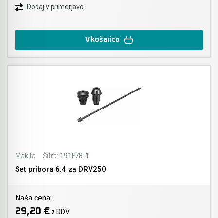
Dodaj v primerjavo
V košarico
Makita
Šifra:
191F78-1
Set pribora 6.4 za DRV250
Naša cena:
29,20 €
z DDV