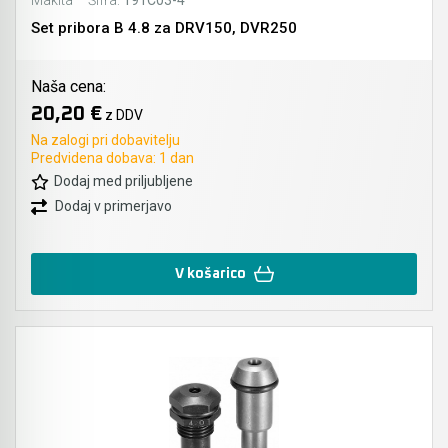
Makita
Šifra:
191C03-4
Set pribora B 4.8 za DRV150, DVR250
Naša cena:
20,20 €
z DDV
Na zalogi pri dobavitelju
Predvidena dobava: 1 dan
Dodaj med priljubljene
Dodaj v primerjavo
V košarico