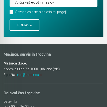
Seznanjen sem s splošnimi pogoji.
Mašinca, servis in trgovina
Mašinca d.o.o.
Koprska ulica 72, 1000 Ljubljana (Vič)
E-pošta:
info@masinca.si
Delovni čas trgovine
Delavniki:
od 8.00 do 16.00 ure