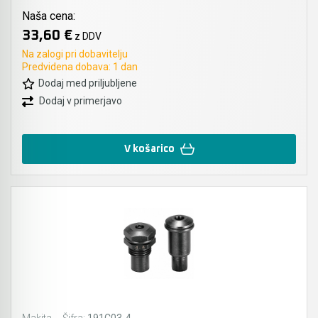
Ročno orodje
Naša cena:
33,60 €
z DDV
Pribor za prebijalnike in rezalnike kovine
Na zalogi pri dobavitelju
Predvidena dobava: 1 dan
Stranski in krožni ročaji
Dodaj med priljubljene
Dodaj v primerjavo
Pribor za verižne rezkarje
Elastike, gurtne in povezovalni trakovi
V košarico
Ležaji SKF
Ščetke MAKITA