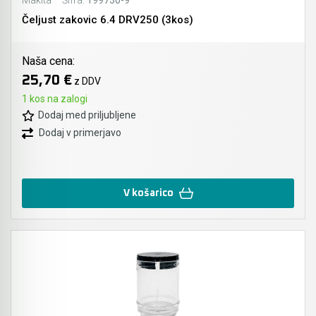
Makita
Šifra:
199730-9
Čeljust zakovic 6.4 DRV250 (3kos)
Naša cena:
25,70 €
z DDV
1 kos na zalogi
Dodaj med priljubljene
Dodaj v primerjavo
V košarico