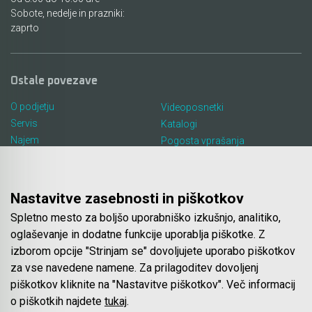
Sobote, nedelje in prazniki:
zaprto
Ostale povezave
O podjetju
Videoposnetki
Servis
Katalogi
Najem
Pogosta vprašanja
Lokacija in kontakt
Piškotki
Blog
Nastavitve zasebnosti in piškotkov
Spletno mesto za boljšo uporabniško izkušnjo, analitiko,
Spletna trgovina
oglaševanje in dodatne funkcije uporablja piškotke. Z
izborom opcije "Strinjam se" dovoljujete uporabo piškotkov
Pogoji poslovanja
za vse navedene namene. Za prilagoditev dovoljenj
Plačila
piškotkov kliknite na "Nastavitve piškotkov". Več informacij
Odstop od nakupa
o piškotkih najdete
tukaj
.
Dostava