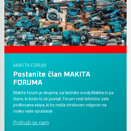
Akumulatorski vezalci in rezalniki armature &
navojnih palic
Akumulatorska mikrovalovna pečica
Akumulatorski čistilniki
MAKITA FORUM
Postanite član MAKITA
FORUMA
Makita forum je skupina, za lastnike orodij Makita in pa
člane, ki bodo to še postali. Forum vodi tehnično zelo
podkovana ekipa, ki bo našla strokoven odgovor na
vsako vaše vprašanje.
Pridruži se nam