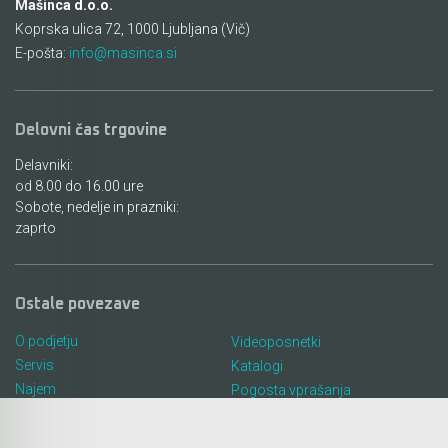
Mašinca d.o.o.
Koprska ulica 72, 1000 Ljubljana (Vič)
E-pošta:
info@masinca.si
Delovni čas trgovine
Delavniki:
od 8.00 do 16.00 ure
Sobote, nedelje in prazniki:
zaprto
Ostale povezave
O podjetju
Videoposnetki
Servis
Katalogi
Najem
Pogosta vprašanja
Lokacija in kontakt
Piškotki
Blog