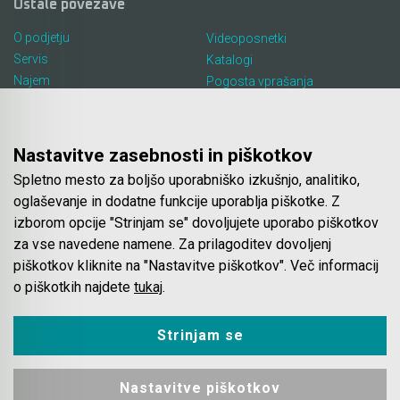
Ostale povezave
O podjetju
Videoposnetki
Servis
Katalogi
Najem
Pogosta vprašanja
Lokacija in kontakt
Piškotki
Blog
Nastavitve zasebnosti in piškotkov
Spletno mesto za boljšo uporabniško izkušnjo, analitiko,
Spletna trgovina
oglaševanje in dodatne funkcije uporablja piškotke. Z
izborom opcije "Strinjam se" dovoljujete uporabo piškotkov
Pogoji poslovanja
za vse navedene namene. Za prilagoditev dovoljenj
Plačila
piškotkov kliknite na "Nastavitve piškotkov". Več informacij
Odstop od nakupa
o piškotkih najdete
tukaj
.
Dostava
Varovanje podatkov
Strinjam se
Nastavitve piškotkov