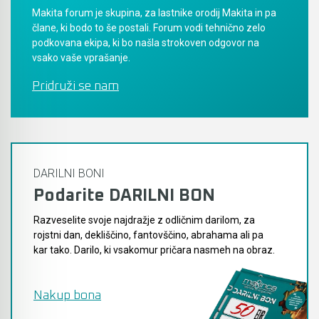
Makita forum je skupina, za lastnike orodij Makita in pa
Akumulatorski vezalci in rezalniki armature &
člane, ki bodo to še postali. Forum vodi tehnično zelo
navojnih palic
podkovana ekipa, ki bo našla strokoven odgovor na
vsako vaše vprašanje.
Akumulatorska mikrovalovna pečica
Pridruži se nam
Akumulatorski čistilniki
DARILNI BONI
Podarite DARILNI BON
Razveselite svoje najdražje z odličnim darilom, za
rojstni dan, dekliščino, fantovščino, abrahama ali pa
kar tako. Darilo, ki vsakomur pričara nasmeh na obraz.
Nakup bona