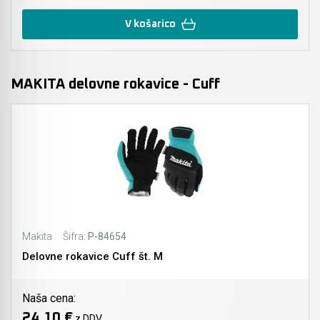
V košarico
MAKITA delovne rokavice - Cuff
Makita
Šifra:
P-84654
Delovne rokavice Cuff št. M
Naša cena:
24,10 €
z DDV