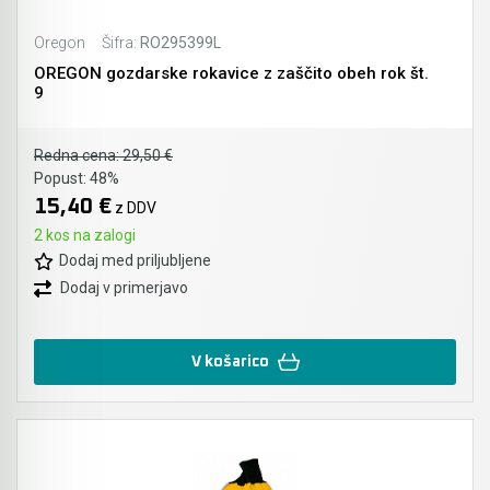
Oregon
Šifra:
RO295399L
OREGON gozdarske rokavice z zaščito obeh rok št.
9
Redna cena:
29,50 €
Popust:
48%
15,40 €
z DDV
2 kos na zalogi
Dodaj med priljubljene
Dodaj v primerjavo
V košarico