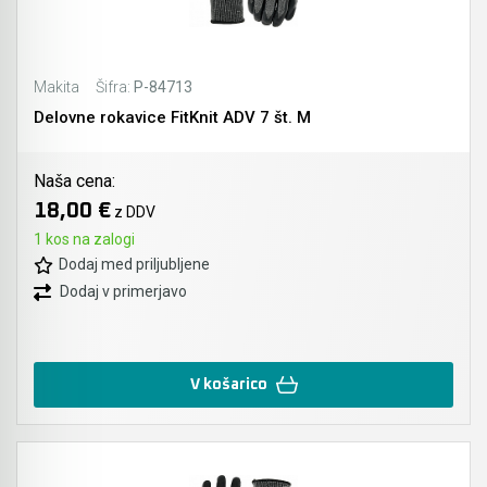
Akmulatorski kovičarji / kovičniki
Akumulatorske tračne žage
Makita
Šifra:
P-84713
Akumulatorski mešalniki in zgoščevalniki
Delovne rokavice FitKnit ADV 7 št. M
betona
Akumulatorske škarje in prebijalniki za kovino
Naša cena:
18,00 €
z DDV
Akumulatorske samokolnice
1 kos na zalogi
Dodaj med priljubljene
Akumulatorski kavni aparati
Dodaj v primerjavo
Akumulatorski grelnik vode
Akumulatorske hladilno grelne torbe
V košarico
Akumulatorske vakumske črpalke za klime
Akumulatorski detektorji