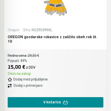
Oregon
Šifra:
RO295399XL
OREGON gozdarske rokavice z zaščito obeh rok št.
10
Redna cena:
29,50 €
Popust:
49%
15,00 €
z DDV
3 kos na zalogi
Dodaj med priljubljene
Dodaj v primerjavo
V košarico