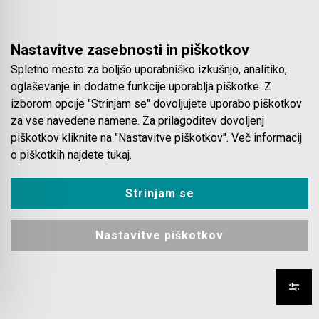
V košarico
Nastavitve zasebnosti in piškotkov
Spletno mesto za boljšo uporabniško izkušnjo, analitiko,
oglaševanje in dodatne funkcije uporablja piškotke. Z
izborom opcije "Strinjam se" dovoljujete uporabo piškotkov
za vse navedene namene. Za prilagoditev dovoljenj
piškotkov kliknite na "Nastavitve piškotkov". Več informacij
o piškotkih najdete
tukaj
.
Strinjam se
Oregon
Šifra:
RO295395XL
OREGON gozdarske rokavice z zaščito leve roke št.
10(XL)
Nastavitve piškotkov
Redna cena:
32,70 €
Popust:
50%
16,50 €
z DDV