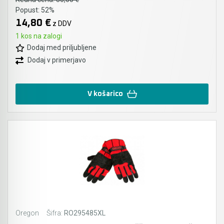
Popust:
52%
14,80 €
z DDV
1 kos na zalogi
Dodaj med priljubljene
Dodaj v primerjavo
V košarico
Oregon
Šifra:
RO295485XL