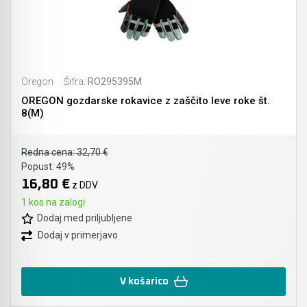
Oregon
Šifra:
RO295395M
OREGON gozdarske rokavice z zaščito leve roke št.
8(M)
Redna cena:
32,70 €
Popust:
49%
16,80 €
z DDV
1 kos na zalogi
Dodaj med priljubljene
Dodaj v primerjavo
V košarico