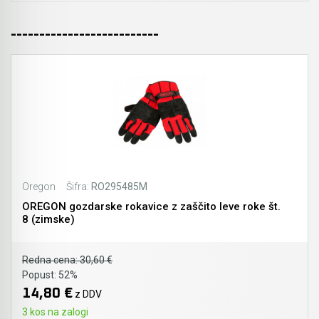
--------------------------
Oregon
Šifra:
RO295485M
OREGON gozdarske rokavice z zaščito leve roke št.
8 (zimske)
Redna cena:
30,60 €
Popust:
52%
14,80 €
z DDV
3 kos na zalogi