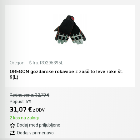
Oregon
Šifra:
RO295395L
OREGON gozdarske rokavice z zaščito leve roke št.
9(L)
Redna cena:
32,70 €
Popust:
5%
31,07 €
z DDV
2 kos na zalogi
Dodaj med priljubljene
Dodaj v primerjavo