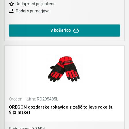
Dodaj med priljubljene
Dodaj v primerjavo
V košarico
Oregon
Šifra:
RO295485L
OREGON gozdarske rokavice z zaščito leve roke št.
9 (zimske)
Redna cena:
30,60 €