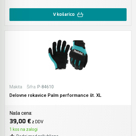
V košarico
Makita
Šifra:
P-84610
Delovne rokavice Palm performance št. XL
Naša cena:
39,00 €
z DDV
1 kos na zalogi