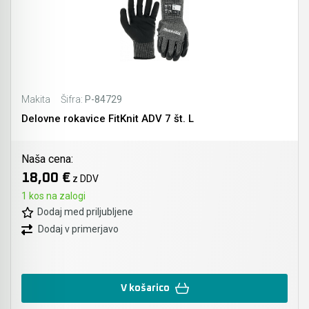
Akumulatorski vezalci in rezalniki armature &
navojnih palic
Akumulatorska mikrovalovna pečica
Makita
Šifra:
P-84729
Akumulatorski čistilniki
Delovne rokavice FitKnit ADV 7 št. L
Naša cena:
18,00 €
z DDV
1 kos na zalogi
Dodaj med priljubljene
Dodaj v primerjavo
V košarico