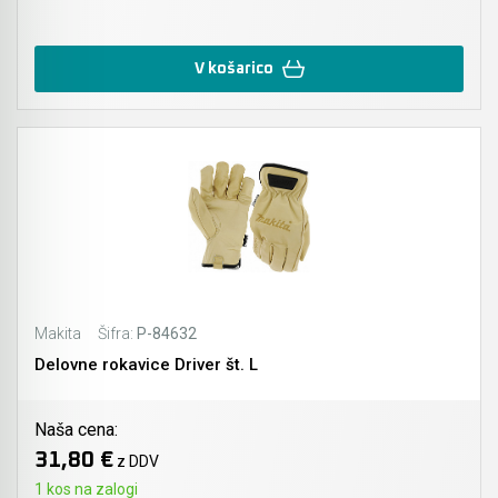
V košarico
Makita
Šifra:
P-84632
Delovne rokavice Driver št. L
Naša cena:
31,80 €
z DDV
1 kos na zalogi