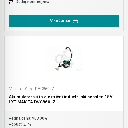
Dodaj v primerjavo
V košarico
Makita
Šifra:
DVC860LZ
Akumulatorski in električni industrijski sesalec 18V
LXT MAKITA DVC860LZ
Redna cena:
903,00 €
Popust:
21%