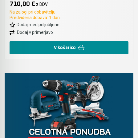
710,00 €
z DDV
Na zalogi pri dobavitelju
Predvidena dobava: 1 dan
Dodaj med priljubljene
Dodaj v primerjavo
V košarico