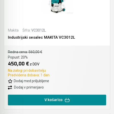
Akumulatorski vezalci in rezalniki armature &
navojnih palic
Akumulatorska mikrovalovna pečica
Makita
Šifra:
VC3012L
Industrijski sesalec MAKITA VC3012L
Akumulatorski čistilniki
Redna cena:
560,00 €
Popust:
20%
450,00 €
z DDV
Na zalogi pri dobavitelju
Predvidena dobava: 1 dan
Dodaj med priljubljene
Dodaj v primerjavo
V košarico