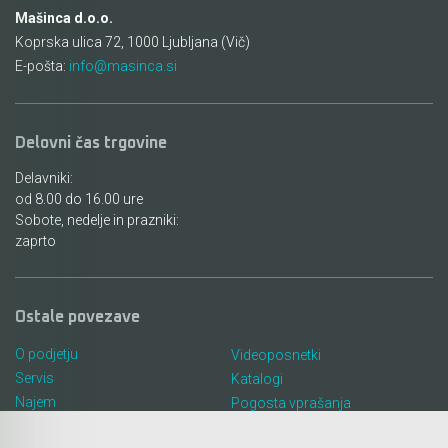
Mašinca d.o.o.
Koprska ulica 72, 1000 Ljubljana (Vič)
E-pošta:
info@masinca.si
Delovni čas trgovine
Delavniki:
od 8.00 do 16.00 ure
Sobote, nedelje in prazniki:
zaprto
Ostale povezave
O podjetju
Videoposnetki
Servis
Katalogi
Najem
Pogosta vprašanja
Lokacija in kontakt
Piškotki