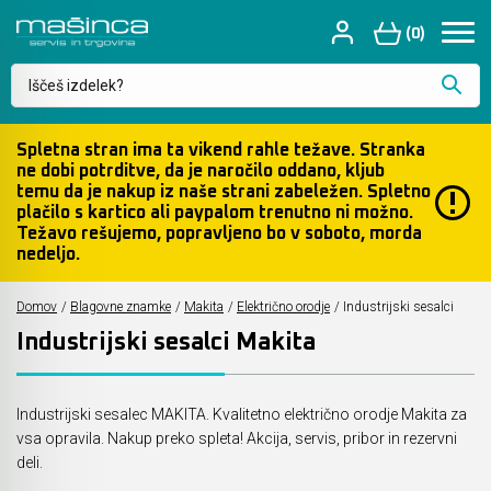
(0)
Makita
Akumulatorske kosilnice
Motorne, električne in akumulatorske vrtne
Akumulatorji, polnilniki in adapterji
Laserski merilnik razdalj
Spletna stran ima ta vikend rahle težave. Stranka
Kaj vas zanima?
ne dobi potrditve, da je naročilo oddano, kljub
kosilnice
temu da je nakup iz naše strani zabeležen. Spletno
Bosch
Akumulatorske kose
Zaščitne rokavice
Križni laserski merilniki
plačilo s kartico ali paypalom trenutno ni možno.
Motorne, električne in akumulatorske vrtne
Težavo rešujemo, popravljeno bo v soboto, morda
kose
NOVOPRESS - Stiskalna orodja za cevi
Akumulatorske verižne žage
Maktrak sistem kovčkov
Rotacijski laserji
nedeljo.
Akumulatorske in električne žage
KREG - ročno orodje za mizarje
Akumulatorski puhalniki za listje
Makpac sistem kovčkov
Točkovni laserji
Domov
/
Blagovne znamke
/
Makita
/
Električno orodje
/
Industrijski sesalci
Industrijski sesalci Makita
Škarje za živo mejo in travo
OLFA - noži in rezila
Akumulatorske škarje za živo mejo
Kovčki za specifična orodja
Detektorji in merilniki
Akumulatorske škarje za travo in obrezovanje
PICA markerji
Akumulatorske škarje za travo in obrezovanje
Torbice in držala za orodje
Optične nivelirne naprave
Industrijski sesalec MAKITA. Kvalitetno električno orodje Makita za
vsa opravila. Nakup preko spleta! Akcija, servis, pribor in rezervni
Puhalniki za listje
STABILA - Merilna orodja
Akumulatorske škropilnice
Little Giant - Profesionalni sistemi Lestev
Laserji za talne površine
deli.