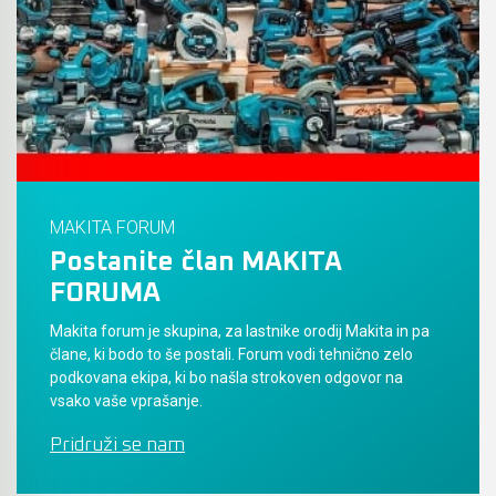
Akumulatorski vezalci in rezalniki armature &
navojnih palic
Akumulatorska mikrovalovna pečica
Akumulatorski čistilniki
MAKITA FORUM
Postanite član MAKITA
FORUMA
Makita forum je skupina, za lastnike orodij Makita in pa
člane, ki bodo to še postali. Forum vodi tehnično zelo
podkovana ekipa, ki bo našla strokoven odgovor na
vsako vaše vprašanje.
Pridruži se nam