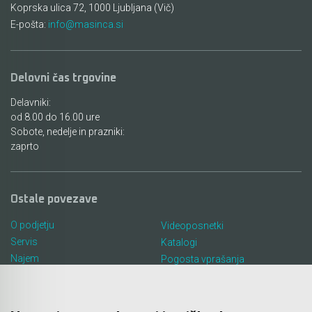
Koprska ulica 72, 1000 Ljubljana (Vič)
E-pošta:
info@masinca.si
Delovni čas trgovine
Delavniki:
od 8.00 do 16.00 ure
Sobote, nedelje in prazniki:
zaprto
Ostale povezave
O podjetju
Videoposnetki
Servis
Katalogi
Najem
Pogosta vprašanja
Lokacija in kontakt
Piškotki
Blog