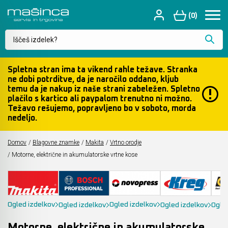
(0)
Makita
Akumulatorske kosilnice
Vrtalna kladiva SDS
Akumulatorji, polnilniki in adapterji
Laserski merilnik razdalj
Spletna stran ima ta vikend rahle težave. Stranka
Kaj vas zanima?
ne dobi potrditve, da je naročilo oddano, kljub
temu da je nakup iz naše strani zabeležen. Spletno
Bosch
Akumulatorske kose
Rušilno udarna kladiva (štemarce)
Zaščitne rokavice
Križni laserski merilniki
plačilo s kartico ali paypalom trenutno ni možno.
Težavo rešujemo, popravljeno bo v soboto, morda
NOVOPRESS - Stiskalna orodja za cevi
Akumulatorske verižne žage
Vrtalniki & vijačniki
Maktrak sistem kovčkov
Rotacijski laserji
nedeljo.
KREG - ročno orodje za mizarje
Akumulatorski puhalniki za listje
Knauf vijačniki
Makpac sistem kovčkov
Točkovni laserji
Domov
/
Blagovne znamke
/
Makita
/
Vrtno orodje
/
Motorne, električne in akumulatorske vrtne kose
OLFA - noži in rezila
Akumulatorske škarje za živo mejo
Udarni vijačniki
Kovčki za specifična orodja
Detektorji in merilniki
PICA markerji
Akumulatorske škarje za travo in obrezovanje
Mešalniki za barvo, beton in lepila
Torbice in držala za orodje
Optične nivelirne naprave
Ogled izdelkov
Ogled izdelkov
Ogled izdelkov
Ogled izdelkov
Ogle
STABILA - Merilna orodja
Akumulatorske škropilnice
Kotne brusilke (fleksarce)
Little Giant - Profesionalni sistemi Lestev
Laserji za talne površine
Motorne, električne in akumulatorske