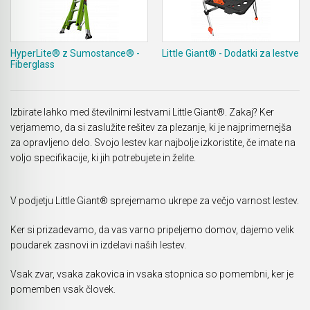
Akmulatorski kovičarji / kovičniki
Ročno orodje
Akumulatorske tračne žage
Pribor za prebijalnike in rezalnike kovine
HyperLite® z Sumostance® -
Little Giant® - Dodatki za lestve
Fiberglass
Akumulatorski mešalniki in zgoščevalniki
Stranski in krožni ročaji
betona
Pribor za verižne rezkarje
Izbirate lahko med številnimi lestvami Little Giant®. Zakaj? Ker
Akumulatorske škarje in prebijalniki za kovino
verjamemo, da si zaslužite rešitev za plezanje, ki je najprimernejša
Elastike, gurtne in povezovalni trakovi
za opravljeno delo. Svojo lestev kar najbolje izkoristite, če imate na
Akumulatorske samokolnice
voljo specifikacije, ki jih potrebujete in želite.
Ležaji SKF
Akumulatorski kavni aparati
Ščetke MAKITA
V podjetju Little Giant® sprejemamo ukrepe za večjo varnost lestev.
Akumulatorski grelnik vode
Ker si prizadevamo, da vas varno pripeljemo domov, dajemo velik
Akumulatorske hladilno grelne torbe
poudarek zasnovi in izdelavi naših lestev.
Akumulatorske vakumske črpalke za klime
Vsak zvar, vsaka zakovica in vsaka stopnica so pomembni, ker je
pomemben vsak človek.
Akumulatorski detektorji