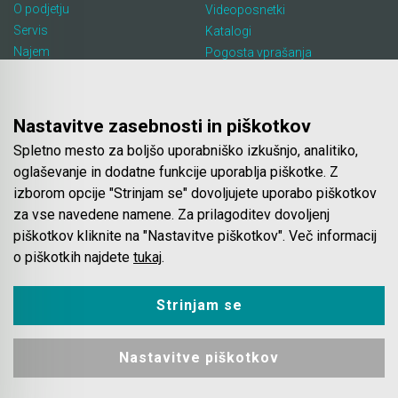
O podjetju
Videoposnetki
Servis
Katalogi
Najem
Pogosta vprašanja
Lokacija in kontakt
Piškotki
Blog
Nastavitve zasebnosti in piškotkov
Spletno mesto za boljšo uporabniško izkušnjo, analitiko,
Spletna trgovina
oglaševanje in dodatne funkcije uporablja piškotke. Z
izborom opcije "Strinjam se" dovoljujete uporabo piškotkov
Pogoji poslovanja
za vse navedene namene. Za prilagoditev dovoljenj
Plačila
piškotkov kliknite na "Nastavitve piškotkov". Več informacij
Odstop od nakupa
o piškotkih najdete
tukaj
.
Dostava
Varovanje podatkov
Strinjam se
Nastavitve piškotkov