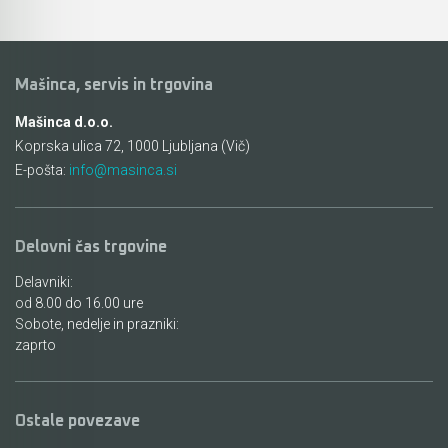
Akumulatorski vezalci in rezalniki armature &
navojnih palic
Mašinca, servis in trgovina
Akumulatorska mikrovalovna pečica
Mašinca d.o.o.
Koprska ulica 72, 1000 Ljubljana (Vič)
Akumulatorski čistilniki
E-pošta:
info@masinca.si
Delovni čas trgovine
Delavniki:
od 8.00 do 16.00 ure
Sobote, nedelje in prazniki:
zaprto
Ostale povezave