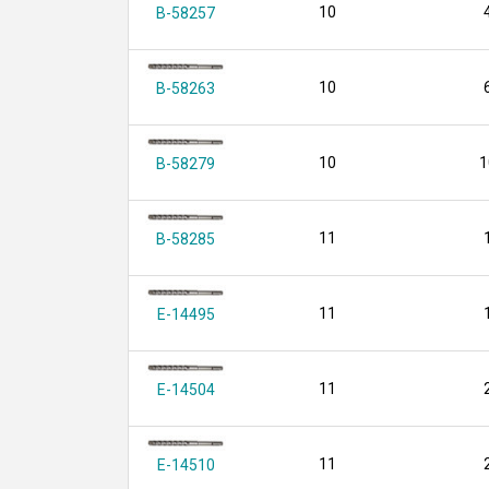
10
B-58257
10
B-58263
10
1
B-58279
11
B-58285
11
E-14495
11
E-14504
11
E-14510