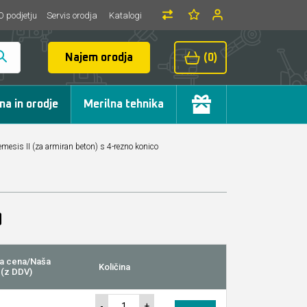
O podjetju
Servis orodja
Katalogi
Najem orodja
(0)
ma in orodje
Merilna tehnika
mesis II (za armiran beton) s 4-rezno konico
a cena/Naša
Količina
 (z DDV)
-
+