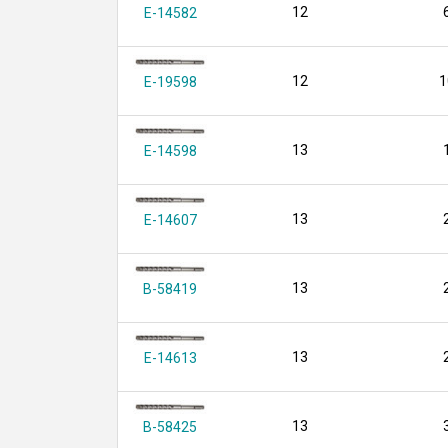
12
E-14582
12
1
E-19598
13
E-14598
13
E-14607
13
B-58419
13
E-14613
13
B-58425