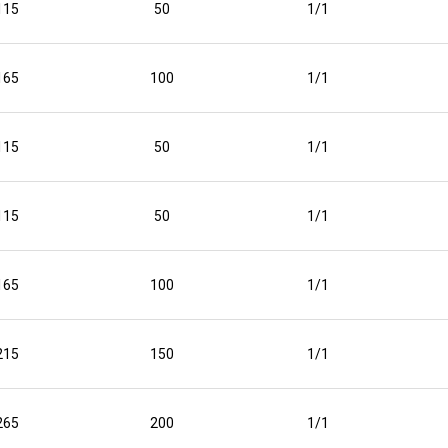
115
50
1/1
165
100
1/1
115
50
1/1
115
50
1/1
165
100
1/1
215
150
1/1
265
200
1/1