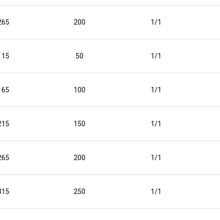
265
200
1/1
115
50
1/1
165
100
1/1
215
150
1/1
265
200
1/1
315
250
1/1