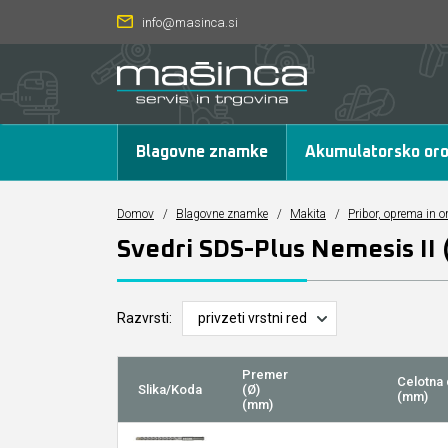
info@masinca.si
Blagovne znamke
Akumulatorsko oro
Domov
/
Blagovne znamke
/
Makita
/
Pribor, oprema in o
Svedri SDS-Plus Nemesis II 
Razvrsti:
Premer
Celotna 
Slika/Koda
(Ø)
(mm)
(mm)