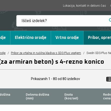
Lokacija, kontakt in delovni čas
dje
Električno orodje
Vrtno orodje
Pribor, opre
rodje
/
Pribor za vrtalna in rušilna kladiva s SDS-Plus vpetjem
/
Svedri SDS-Plus Ne
(za armiran beton) s 4-rezno konico
Prikazanih
1 - 80
od
80
izdelkov
dolžina
Delovna dolžina
Enota
Redn
(mm)
(kos/set)
cena