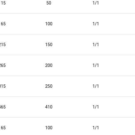
115
50
1/1
165
100
1/1
215
150
1/1
265
200
1/1
315
250
1/1
465
410
1/1
165
100
1/1