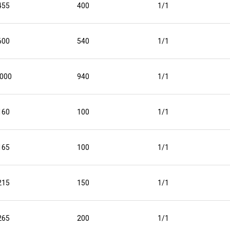
455
400
1/1
600
540
1/1
000
940
1/1
160
100
1/1
165
100
1/1
215
150
1/1
265
200
1/1