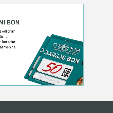
LNI BON
z odličnim
ščino,
 kar tako.
 nasmeh na