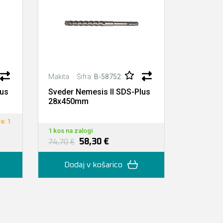
Šifra:
B-58752
Š
Makita
Makita
lus
Sveder Nemesis II SDS-Plus
Sveder N
28x450mm
14x265
a: 1
Na zalogi p
1 kos na zalogi
dan)
58,30 €
18,80 €
74,70 €
Dodaj v košarico
Doda