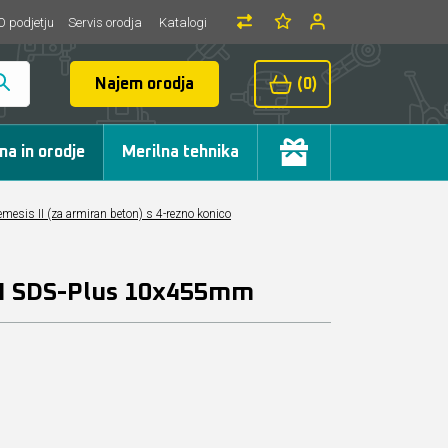
O podjetju
Servis orodja
Katalogi
Najem orodja
(0)
ma in orodje
Merilna tehnika
mesis II (za armiran beton) s 4-rezno konico
II SDS-Plus 10x455mm