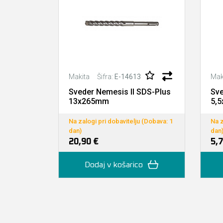
Šifra:
E-14613
Makita
Mak
Sveder Nemesis II SDS-Plus
Sve
13x265mm
5,
Na zalogi pri dobavitelju (Dobava: 1
Na z
dan)
dan
20,90 €
5,7
Dodaj v košarico