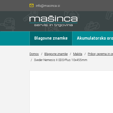
info@masinca.si
Blagovne znamke
Akumulatorsko oro
Domov
/
Blagovne znamke
/
Makita
/
Pribor, oprema in o
/
Sveder Nemesis II SDS-Plus 10x455mm