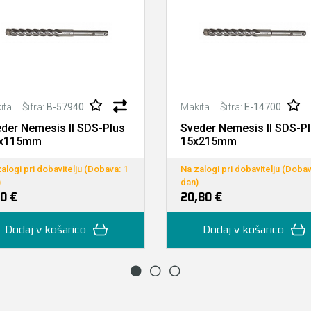
Šifra:
B-57940
Šifra:
E-14700
ita
Makita
der Nemesis II SDS-Plus
Sveder Nemesis II SDS-P
5x115mm
15x215mm
alogi pri dobavitelju (Dobava: 1
Na zalogi pri dobavitelju (Dobav
)
dan)
0 €
20,80 €
Dodaj v košarico
Dodaj v košarico