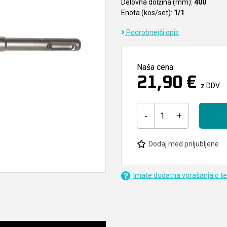
Delovna dolžina (mm):
400
Enota (kos/set):
1/1
Podrobnejši opis
Naša cena:
21,90 €
z DDV
-
+
Dodaj med priljubljene
Imate dodatna vprašanja o t