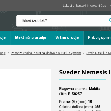
Lokacija, kontakt in delovni čas
dje
Električno orodje
Vrtno orodje
Pribor, opre
rodje
/
Pribor za vrtalna in rušilna kladiva s SDS-Plus vpetjem
/
Svedri SDS-Plus Ne
Sveder Nemesis 
Blagovna znamka:
Makita
Šifra:
B-58257
Premer (Ø) (mm):
10
Celotna dolžina (mm):
455