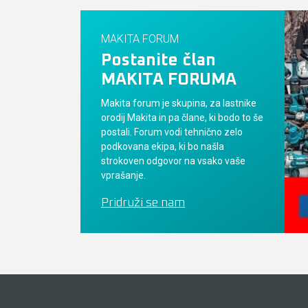
MAKITA FORUM
Postanite član
MAKITA FORUMA
Makita forum je skupina, za lastnike
orodij Makita in pa člane, ki bodo to še
postali. Forum vodi tehnično zelo
podkovana ekipa, ki bo našla
strokoven odgovor na vsako vaše
vprašanje.
Pridruži se nam