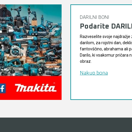
DARILNI BONI
Podarite DARI
Razveselite svoje najdražje 
darilom, za rojstni dan, dekli
fantovščino, abrahama ali pa
Darilo, ki vsakomur pričara
obraz.
Nakup bona