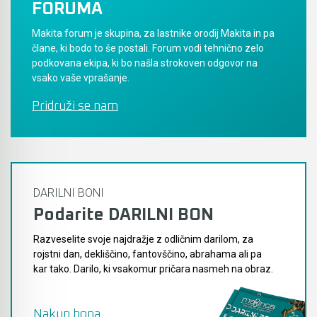
FORUMA
Akumulatorski vezalci in rezalniki armature &
Makita forum je skupina, za lastnike orodij Makita in pa
navojnih palic
člane, ki bodo to še postali. Forum vodi tehnično zelo
podkovana ekipa, ki bo našla strokoven odgovor na
Akumulatorska mikrovalovna pečica
vsako vaše vprašanje.
Pridruži se nam
Akumulatorski čistilniki
DARILNI BONI
Podarite DARILNI BON
Razveselite svoje najdražje z odličnim darilom, za
rojstni dan, dekliščino, fantovščino, abrahama ali pa
kar tako. Darilo, ki vsakomur pričara nasmeh na obraz.
Nakup bona