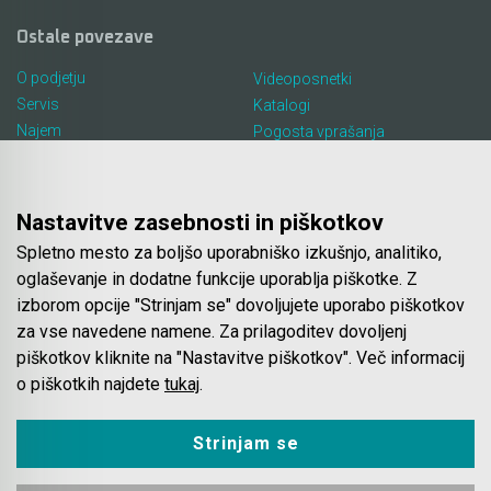
Ostale povezave
O podjetju
Videoposnetki
Servis
Katalogi
Najem
Pogosta vprašanja
Lokacija in kontakt
Piškotki
Blog
Nastavitve zasebnosti in piškotkov
Spletno mesto za boljšo uporabniško izkušnjo, analitiko,
Spletna trgovina
oglaševanje in dodatne funkcije uporablja piškotke. Z
izborom opcije "Strinjam se" dovoljujete uporabo piškotkov
Pogoji poslovanja
za vse navedene namene. Za prilagoditev dovoljenj
Plačila
piškotkov kliknite na "Nastavitve piškotkov". Več informacij
Odstop od nakupa
o piškotkih najdete
tukaj
.
Dostava
Varovanje podatkov
Strinjam se