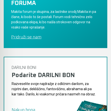
FORUMA
Akumulatorski vezalci in rezalniki armature &
Makita forum je skupina, za lastnike orodij Makita in pa
navojnih palic
člane, ki bodo to še postali. Forum vodi tehnično zelo
podkovana ekipa, ki bo našla strokoven odgovor na
Akumulatorska mikrovalovna pečica
vsako vaše vprašanje.
Pridruži se nam
Akumulatorski čistilniki
DARILNI BONI
Podarite DARILNI BON
Razveselite svoje najdražje z odličnim darilom, za
rojstni dan, dekliščino, fantovščino, abrahama ali pa
kar tako. Darilo, ki vsakomur pričara nasmeh na obraz.
Nakup bona