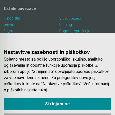
Ostale povezave
O podjetju
Videoposnetki
Servis
Katalogi
Najem
Pogosta vprašanja
Lokacija in kontakt
Piškotki
Blog
Nastavitve zasebnosti in piškotkov
Spletno mesto za boljšo uporabniško izkušnjo, analitiko,
Spletna trgovina
oglaševanje in dodatne funkcije uporablja piškotke. Z
izborom opcije "Strinjam se" dovoljujete uporabo piškotkov
Pogoji poslovanja
za vse navedene namene. Za prilagoditev dovoljenj
Plačila
piškotkov kliknite na "Nastavitve piškotkov". Več informacij
Odstop od nakupa
o piškotkih najdete
tukaj
.
Dostava
Varovanje podatkov
Strinjam se