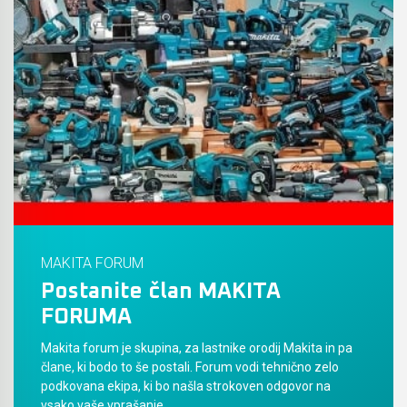
Akumulatorski vezalci in rezalniki armature &
navojnih palic
Akumulatorska mikrovalovna pečica
Akumulatorski čistilniki
MAKITA FORUM
Postanite član MAKITA
FORUMA
Makita forum je skupina, za lastnike orodij Makita in pa
člane, ki bodo to še postali. Forum vodi tehnično zelo
podkovana ekipa, ki bo našla strokoven odgovor na
vsako vaše vprašanje.