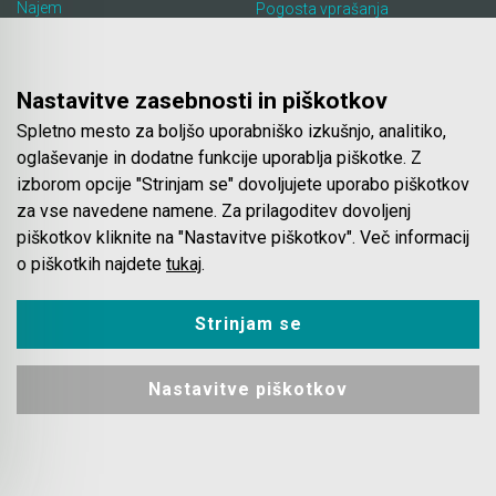
Najem
Pogosta vprašanja
Lokacija in kontakt
Piškotki
Blog
Nastavitve zasebnosti in piškotkov
Spletno mesto za boljšo uporabniško izkušnjo, analitiko,
Spletna trgovina
oglaševanje in dodatne funkcije uporablja piškotke. Z
izborom opcije "Strinjam se" dovoljujete uporabo piškotkov
Pogoji poslovanja
za vse navedene namene. Za prilagoditev dovoljenj
Plačila
piškotkov kliknite na "Nastavitve piškotkov". Več informacij
Odstop od nakupa
o piškotkih najdete
tukaj
.
Dostava
Varovanje podatkov
Strinjam se
Nastavitve piškotkov
© 2023 - 2026 Mašinca. Vse pravice pridržane.