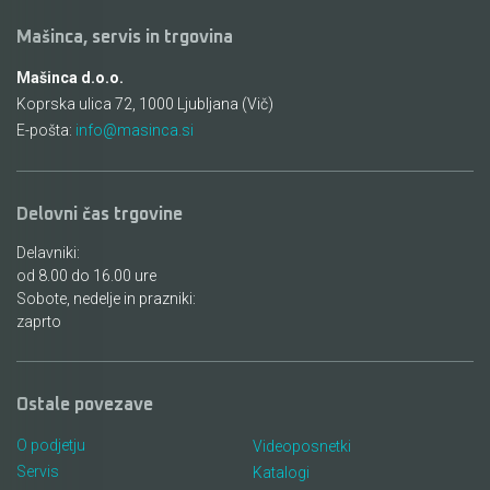
Mašinca, servis in trgovina
Mašinca d.o.o.
Koprska ulica 72, 1000 Ljubljana (Vič)
E-pošta:
info@masinca.si
Delovni čas trgovine
Delavniki:
od 8.00 do 16.00 ure
Sobote, nedelje in prazniki:
zaprto
Ostale povezave
O podjetju
Videoposnetki
Servis
Katalogi