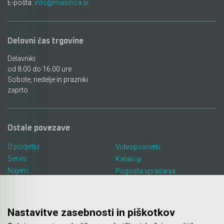
E-pošta:
info@masinca.si
Delovni čas trgovine
Delavniki:
od 8.00 do 16.00 ure
Sobote, nedelje in prazniki:
zaprto
Ostale povezave
O podjetju
Videoposnetki
Servis
Katalogi
Najem
Pogosta vprašanja
Lokacija in kontakt
Piškotki
Blog
Nastavitve zasebnosti in piškotkov