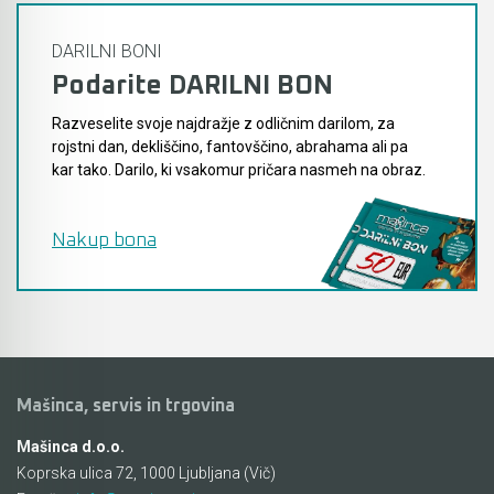
DARILNI BONI
Podarite DARILNI BON
Razveselite svoje najdražje z odličnim darilom, za
rojstni dan, dekliščino, fantovščino, abrahama ali pa
kar tako. Darilo, ki vsakomur pričara nasmeh na obraz.
Nakup bona
Mašinca, servis in trgovina
Mašinca d.o.o.
Koprska ulica 72, 1000 Ljubljana (Vič)