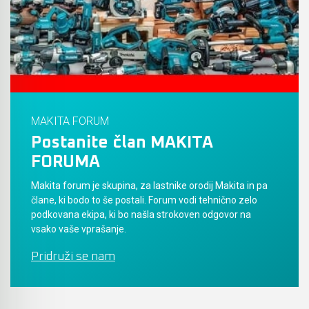
Akumulatorski vezalci in rezalniki armature &
navojnih palic
Akumulatorska mikrovalovna pečica
Akumulatorski čistilniki
MAKITA FORUM
Postanite član MAKITA
FORUMA
Makita forum je skupina, za lastnike orodij Makita in pa
člane, ki bodo to še postali. Forum vodi tehnično zelo
podkovana ekipa, ki bo našla strokoven odgovor na
vsako vaše vprašanje.
Pridruži se nam