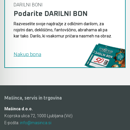
DARILNI BONI
Podarite DARILNI BON
Razveselite svoje najdražje z odličnim darilom, za
rojstni dan, dekliščino, fantovščino, abrahama ali pa
kar tako. Darilo, ki vsakomur pričara nasmeh na obraz.
Nakup bona
Mašinca, servis in trgovina
Mašinca d.o.o.
Koprska ulica 72, 1000 Ljubljana (Vič)
E-pošta:
info@masinca.si