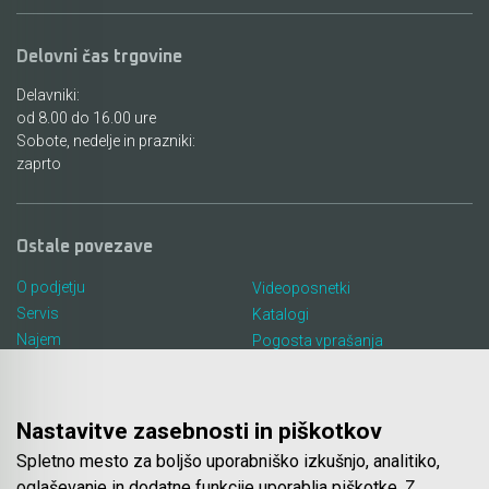
Delovni čas trgovine
Delavniki:
od 8.00 do 16.00 ure
Sobote, nedelje in prazniki:
zaprto
Ostale povezave
O podjetju
Videoposnetki
Servis
Katalogi
Najem
Pogosta vprašanja
Lokacija in kontakt
Piškotki
Blog
Nastavitve zasebnosti in piškotkov
Spletno mesto za boljšo uporabniško izkušnjo, analitiko,
Spletna trgovina
oglaševanje in dodatne funkcije uporablja piškotke. Z