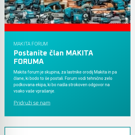
Akumulatorski vezalci in rezalniki armature &
navojnih palic
Akumulatorska mikrovalovna pečica
MAKITA FORUM
Akumulatorski čistilniki
Postanite član MAKITA
FORUMA
Makita forum je skupina, za lastnike orodij Makita in pa
člane, ki bodo to še postali. Forum vodi tehnično zelo
podkovana ekipa, ki bo našla strokoven odgovor na
vsako vaše vprašanje.
Pridruži se nam