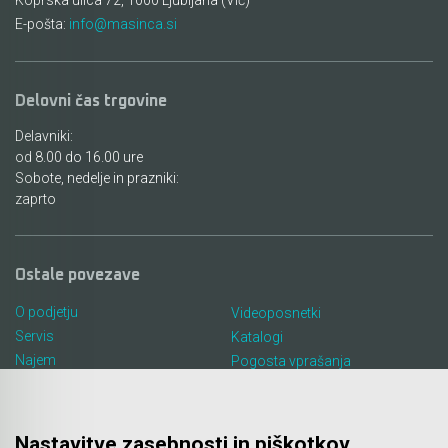
E-pošta:
info@masinca.si
Delovni čas trgovine
Delavniki:
od 8.00 do 16.00 ure
Sobote, nedelje in prazniki:
zaprto
Ostale povezave
O podjetju
Videoposnetki
Servis
Katalogi
Najem
Pogosta vprašanja
Lokacija in kontakt
Piškotki
Blog
Nastavitve zasebnosti in piškotkov