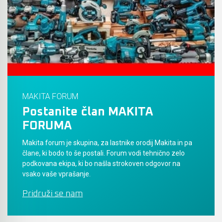
Akumulatorski vezalci in rezalniki armature &
navojnih palic
Akumulatorska mikrovalovna pečica
Akumulatorski čistilniki
MAKITA FORUM
Postanite član MAKITA
FORUMA
Makita forum je skupina, za lastnike orodij Makita in pa
člane, ki bodo to še postali. Forum vodi tehnično zelo
podkovana ekipa, ki bo našla strokoven odgovor na
vsako vaše vprašanje.
Pridruži se nam