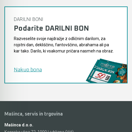
DARILNI BONI
Podarite DARILNI BON
Razveselite svoje najdražje z odličnim darilom, za
rojstni dan, dekliščino, fantovščino, abrahama ali pa
kar tako. Darilo, ki vsakomur pričara nasmeh na obraz.
Nakup bona
Mašinca, servis in trgovina
Mašinca d.o.o.
Koprska ulica 72, 1000 Ljubljana (Vič)