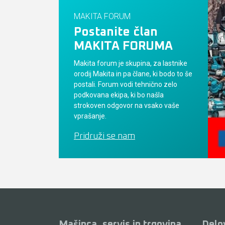
MAKITA FORUM
Postanite član
MAKITA FORUMA
Makita forum je skupina, za lastnike
orodij Makita in pa člane, ki bodo to še
postali. Forum vodi tehnično zelo
podkovana ekipa, ki bo našla
strokoven odgovor na vsako vaše
vprašanje.
Pridruži se nam
Mašinca, servis in trgovina
Delo