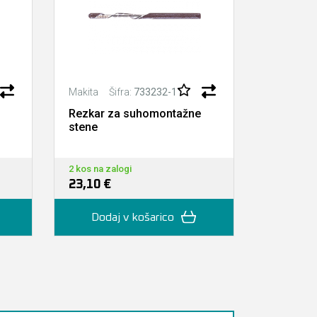
Šifra:
733232-1
Š
Makita
Makita
Rezkar za suhomontažne
Vpenjal
stene
DCO180
Na zalogi p
2 kos na zalogi
dan)
23,10 €
8,30 €
Dodaj v košarico
Doda