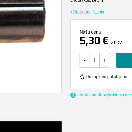
Enota (kos/set):
1
Podrobnejši opis
Naša cena:
5,30 €
z DDV
-
+
Dodaj med priljubljene
Imate dodatna vprašanja o t