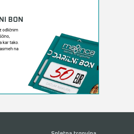
LNI BON
z odličnim
ščino,
 kar tako.
 nasmeh na
Spletna trgovina