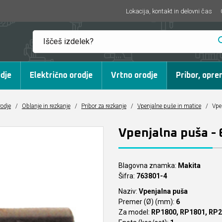
Lokacija, kontakt in delovni čas
dje
Električno orodje
Vrtno orodje
Pribor, opre
rodje
/
Oblanje in rezkanje
/
Pribor za rezkanje
/
Vpenjalne puše in matice
/
Vpe
Vpenjalna puša -
Blagovna znamka:
Makita
Šifra:
763801-4
Naziv:
Vpenjalna puša
Premer (Ø) (mm):
6
Za model:
RP1800, RP1801, RP2