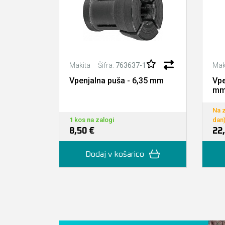
Šifra:
763637-1
Makita
Mak
Vpenjalna puša - 6,35 mm
Vpe
m
Na z
1 kos na zalogi
dan
8,50 €
22
Dodaj v košarico