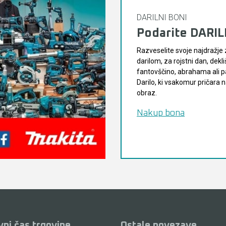
DARILNI BONI
Podarite DARI
Razveselite svoje najdražje 
darilom, za rojstni dan, dekli
fantovščino, abrahama ali pa
Darilo, ki vsakomur pričara
obraz.
Nakup bona
vni čas trgovine
Ostale povezave