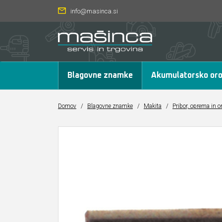
info@masinca.si
Blagovne znamke
Akumulatorsko oro
Domov
/
Blagovne znamke
/
Makita
/
Pribor, oprema in o