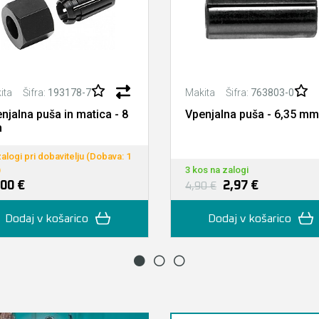
Šifra:
193178-7
Šifra:
763803-0
ita
Makita
njalna puša in matica - 8
Vpenjalna puša - 6,35 mm
m
alogi pri dobavitelju (Dobava: 1
)
3 kos na zalogi
,00 €
2,97 €
4,90 €
Dodaj v košarico
Dodaj v košarico