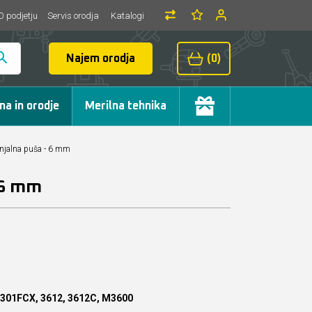
O podjetju
Servis orodja
Katalogi
Najem orodja
(0)
ma in orodje
Merilna tehnika
njalna puša - 6 mm
 6 mm
301FCX, 3612, 3612C, M3600