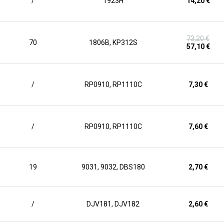
/
1923H
14,20 €
73,20 €
70
1806B, KP312S
57,10 €
/
RP0910, RP1110C
7,30 €
/
RP0910, RP1110C
7,60 €
19
9031, 9032, DBS180
2,70 €
/
DJV181, DJV182
2,60 €