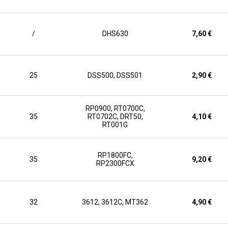
/
DHS630
7,60 €
25
DSS500, DSS501
2,90 €
RP0900, RT0700C,
35
RT0702C, DRT50,
4,10 €
RT001G
RP1800FC,
35
9,20 €
RP2300FCX
32
3612, 3612C, MT362
4,90 €