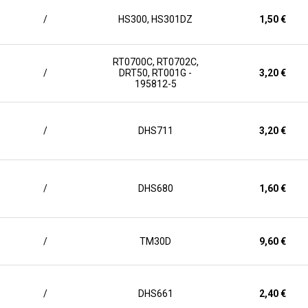
/
HS300, HS301DZ
1,50 €
RT0700C, RT0702C,
/
DRT50, RT001G -
3,20 €
195812-5
/
DHS711
3,20 €
/
DHS680
1,60 €
/
TM30D
9,60 €
/
DHS661
2,40 €