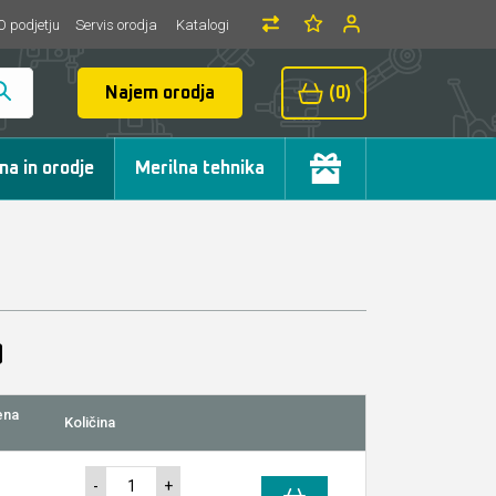
O podjetju
Servis orodja
Katalogi
Najem orodja
(0)
ma in orodje
Merilna tehnika
ena
Količina
-
+