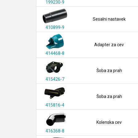
199230-9
Sesalni nastavek
410899-9
Adapter za cev
414468-8
Šoba za prah
415426-7
Šoba za prah
415816-4
Kolenska cev
416368-8