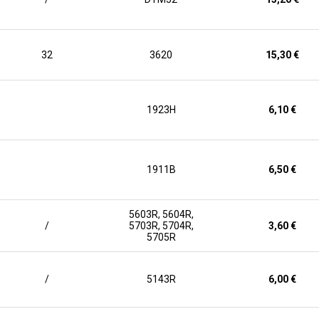
32
3620
15,30 €
1923H
6,10 €
1911B
6,50 €
5603R, 5604R,
/
5703R, 5704R,
3,60 €
5705R
/
5143R
6,00 €