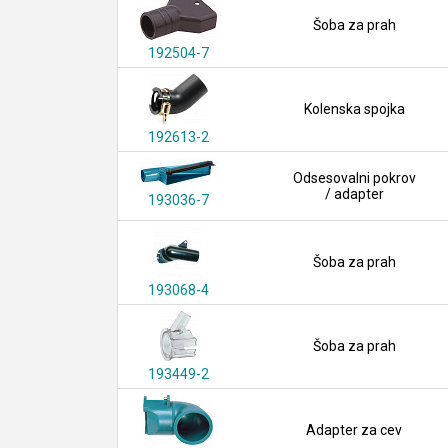
Šoba za prah
192504-7
Kolenska spojka
192613-2
Odsesovalni pokrov
/ adapter
193036-7
Šoba za prah
193068-4
Šoba za prah
193449-2
Adapter za cev