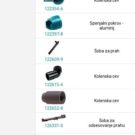
Kolenska cev
122354-6
Spenjalni pokrov -
aluminij
122397-8
Šoba za prah
122609-9
Kolenska cev
122615-4
Kolenska cev
122652-8
Šoba za
odsesovanje prahu
126331-0