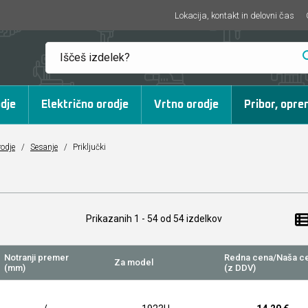
Lokacija, kontakt in delovni čas
dje
Električno orodje
Vrtno orodje
Pribor, opre
rodje
/
Sesanje
/
Priključki
Prikazanih
1 - 54
od
54
izdelkov
Notranji premer
Redna cena/Naša c
Za model
(mm)
(z DDV)