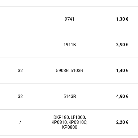
9741
1,30 €
1911B
2,90 €
32
5903R, 5103R
1,40 €
32
5143R
4,90 €
DKP180, LF1000,
/
KP0810, KP0810C,
2,20 €
KP0800