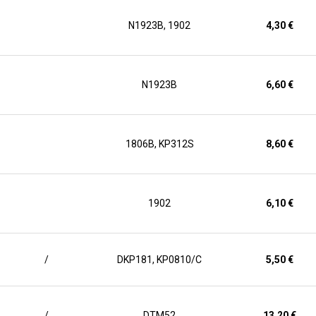
N1923B, 1902
4,30 €
N1923B
6,60 €
1806B, KP312S
8,60 €
1902
6,10 €
/
DKP181, KP0810/C
5,50 €
/
DTM52
13,20 €