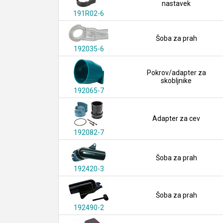
nastavek
191R02-6
Šoba za prah
192035-6
Pokrov/adapter za
skobljnike
192065-7
Adapter za cev
192082-7
Šoba za prah
192420-3
Šoba za prah
192490-2