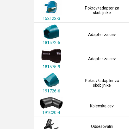
Pokrov/adapter za
skobljnike
152122-3
Adapter za cev
181572-5
Adapter za cev
181575-9
Pokrov/adapter za
skobljnike
191726-6
Kolenska cev
191C20-4
Odsesovalni