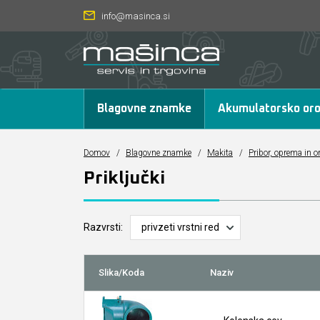
info@masinca.si
Blagovne znamke
Akumulatorsko oro
Domov
/
Blagovne znamke
/
Makita
/
Pribor, oprema in o
Priključki
Razvrsti:
Slika/Koda
Naziv