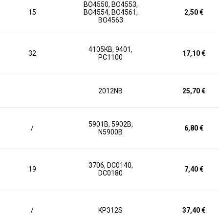
BO4550, BO4553,
15
BO4554, BO4561,
2,50 €
BO4563
4105KB, 9401,
32
17,10 €
PC1100
2012NB
25,70 €
5901B, 5902B,
/
6,80 €
N5900B
3706, DC0140,
19
7,40 €
DC0180
/
KP312S
37,40 €