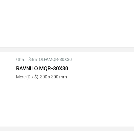
Olfa
Šifra:
OLFAMQR-30X30
RAVNILO MQR-30X30
Mere (D x Š): 300 x 300 mm