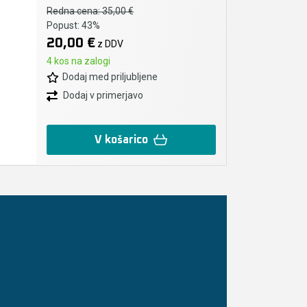
Redna cena:
35,00 €
Popust:
43%
20,00 €
z DDV
4 kos na zalogi
Dodaj med priljubljene
Dodaj v primerjavo
V košarico