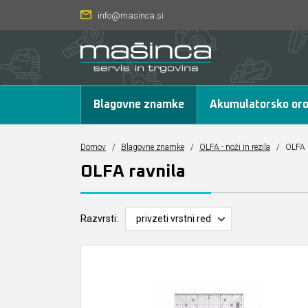
info@masinca.si
Blagovne znamke
Akumulatorsko oro
Domov
/
Blagovne znamke
/
OLFA - noži in rezila
/
OLFA r
OLFA ravnila
Razvrsti: