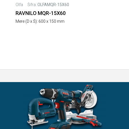
Olfa
Šifra:
OLFAMQR-15X60
RAVNILO MQR-15X60
Mere (D x Š): 600 x 150 mm