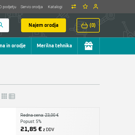
O podjetju
Servis orodja
Katalogi
Najem orodja
(0)
ma in orodje
Merilna tehnika
Redna cena:
23,00 €
Popust:
5%
21,85 €
z DDV