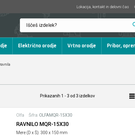
Lokacija, kontakt in delovni čas
dje
Električno orodje
Vrtno orodje
Pribor, opre
avnila
Prikazanih
1 - 3
od
3
izdelkov
Olfa
Šifra:
OLFAMQR-15X30
RAVNILO MQR-15X30
Mere (D x Š): 300 x 150 mm