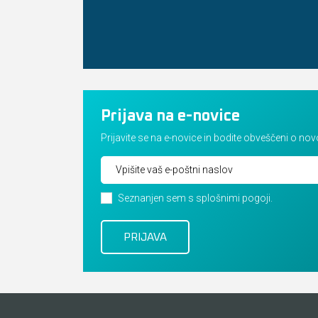
Prijava na e-novice
Prijavite se na e-novice in bodite obveščeni o no
Seznanjen sem s splošnimi pogoji.