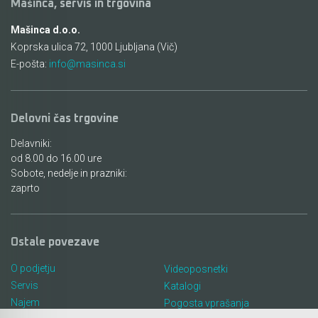
Mašinca, servis in trgovina
Mašinca d.o.o.
Koprska ulica 72, 1000 Ljubljana (Vič)
E-pošta:
info@masinca.si
Delovni čas trgovine
Delavniki:
od 8.00 do 16.00 ure
Sobote, nedelje in prazniki:
zaprto
Ostale povezave
O podjetju
Videoposnetki
Servis
Katalogi
Najem
Pogosta vprašanja