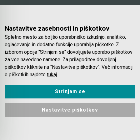
Akumulatorske stabilne kotne žage
Rezalnik za peno
Ostale povezave
Akumulatorski obliči
Nastavitve zasebnosti in piškotkov
Brusilniki za zidove
O podjetju
Videoposnetki
Akumulatorske vbodne žage
Spletno mesto za boljšo uporabniško izkušnjo, analitiko,
Servis
Katalogi
Žage za porobeton (Siporeks / Siporex / Ytong)
oglaševanje in dodatne funkcije uporablja piškotke. Z
Najem
Pogosta vprašanja
Akumulatorski lamelni rezkarji
Bosch
izborom opcije "Strinjam se" dovoljujete uporabo piškotkov
Lokacija in kontakt
Piškotki
za vse navedene namene. Za prilagoditev dovoljenj
Blog
Akumulatorski vibracijski, tračni brusilniki in
piškotkov kliknite na "Nastavitve piškotkov". Več informacij
brusilniki za zidove
o piškotkih najdete
tukaj
.
Spletna trgovina
Akumulatorski premi brusilniki & izrezovalniki
Strinjam se
Pogoji poslovanja
Akumulatorski ventilatorji
Plačila
Nastavitve piškotkov
Odstop od nakupa
Akumulatorski spenjalniki
Dostava
Varovanje podatkov
Akumulatorski žebljalniki & igličarji