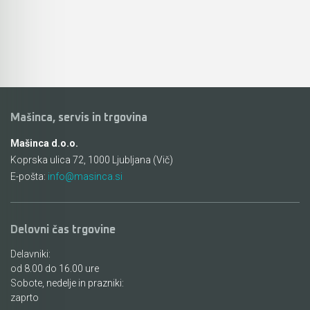
Akumulatorski fen na vroč zrak
Lamelni rezkarji
Akumulatorski radio
Verižni rezkarji
Akumulatorske sabljaste žage
Krtačni brusilniki
Akumulatorske lepilne in tesnilne pištole
Mašinca, servis in trgovina
Multifunkcijsko orodje
Mašinca d.o.o.
Akumulatorski sesalniki
Industrijski feni in lepilne pištole
Koprska ulica 72, 1000 Ljubljana (Vič)
E-pošta:
info@masinca.si
Akumulatorski enoročni rezkalniki
Žebljalniki in spenjalniki
Akumulatorske ročne krožne žage
Škarje in prebijalniki za pločevino
Delovni čas trgovine
Akumulatorski visokotlačni čistilci
Rezalniki za utore
Delavniki:
od 8.00 do 16.00 ure
Akumulatorski rezalniki za beton, ploščice in
Brusilniki za beton
Sobote, nedelje in prazniki:
steklo
zaprto
Agregati HONDA in Briggs & Stratton