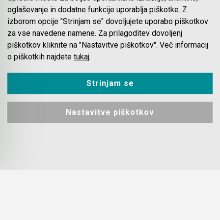
Ročno orodje
Servis
Katalogi
oglaševanje in dodatne funkcije uporablja piškotke. Z
Najem
Pogosta vprašanja
izborom opcije "Strinjam se" dovoljujete uporabo piškotkov
Pribor za prebijalnike in rezalnike kovine
Lokacija in kontakt
Piškotki
za vse navedene namene. Za prilagoditev dovoljenj
Blog
piškotkov kliknite na "Nastavitve piškotkov". Več informacij
Stranski in krožni ročaji
o piškotkih najdete
tukaj
.
Pribor za verižne rezkarje
Spletna trgovina
Strinjam se
Elastike, gurtne in povezovalni trakovi
Pogoji poslovanja
Plačila
Nastavitve piškotkov
Ležaji SKF
Odstop od nakupa
Dostava
Ščetke MAKITA
Varovanje podatkov