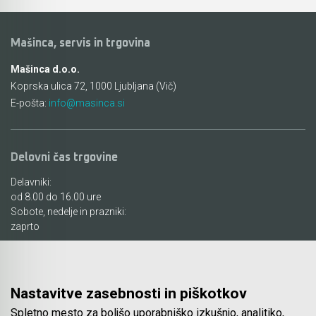
Pribor - orodja za uporabo na prostem
Rezalnik za peno
Mašinca, servis in trgovina
Pritrjevanje - žeblji, sponke in pribor
Brusilniki za zidove
Mašinca d.o.o.
Koprska ulica 72, 1000 Ljubljana (Vič)
Sesanje
Žage za porobeton (Siporeks / Siporex / Ytong)
E-pošta:
info@masinca.si
Bosch
Listi za rezalnik za peno BOSCH GSG 300
Delovni čas trgovine
Rezbarjenje
Delavniki:
Pribor za industrijske fene
od 8.00 do 16.00 ure
Sobote, nedelje in prazniki:
KAINDL univerzalna žaga za kotni brusilnik
zaprto
Čiščenje cevi in odtokov
Ostale povezave
Mešala za mešalnike
Nastavitve zasebnosti in piškotkov
O podjetju
Videoposnetki
Spletno mesto za boljšo uporabniško izkušnjo, analitiko,