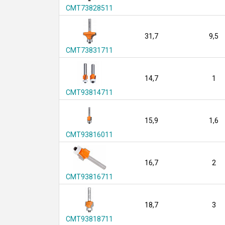
CMT73828511
31,7
9,5
CMT73831711
14,7
1
CMT93814711
15,9
1,6
CMT93816011
16,7
2
CMT93816711
18,7
3
CMT93818711