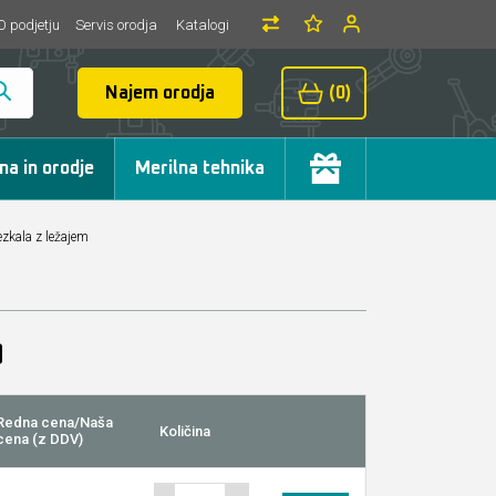
O podjetju
Servis orodja
Katalogi
Najem orodja
(0)
ma in orodje
Merilna tehnika
zkala z ležajem
Redna cena/Naša
Količina
cena (z DDV)