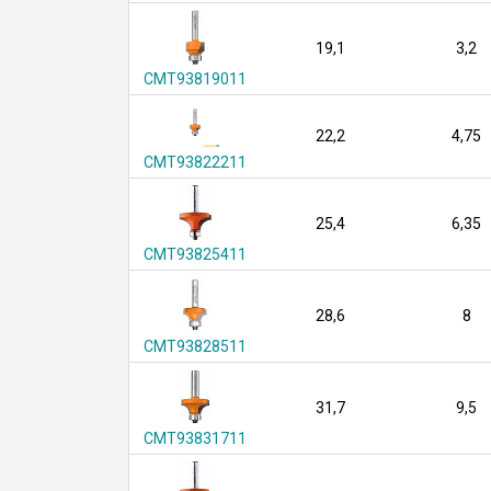
19,1
3,2
CMT93819011
22,2
4,75
CMT93822211
25,4
6,35
CMT93825411
28,6
8
CMT93828511
31,7
9,5
CMT93831711