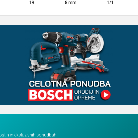
19
8 mm
1/1
vostih in eksluzivnih ponudbah.