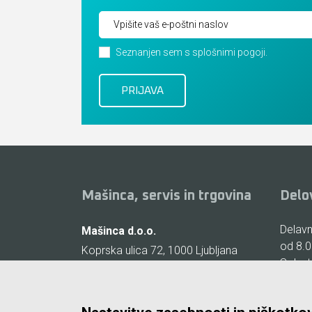
Seznanjen sem s splošnimi pogoji.
Mašinca, servis in trgovina
Delo
Delavni
Mašinca d.o.o.
od 8.0
Koprska ulica 72, 1000 Ljubljana
Sobote
(Vič)
zaprto
E-pošta:
info@masinca.si