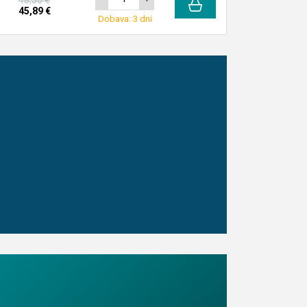
48,30 €
45,89 €
Dobava: 3 dni