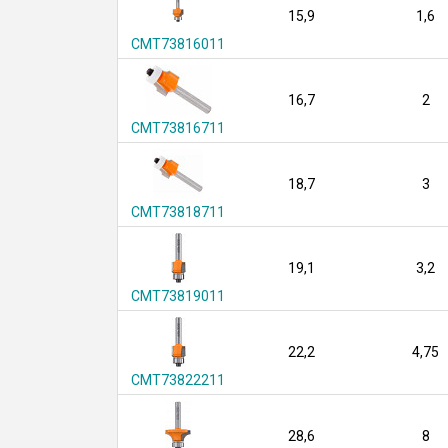
15,9
1,6
CMT73816011
16,7
2
CMT73816711
18,7
3
CMT73818711
19,1
3,2
CMT73819011
22,2
4,75
CMT73822211
28,6
8