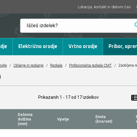
Lokacija, kontakt in delovni čas
dje
Električno orodje
Vrtno orodje
Pribor, opre
rodje
/
Oblanje in rezkanje
/
Rezkala
/
Profesionalna rezkala CMT
/
Zaobljena re
m
Prikazanih
1 - 17
od
17
izdelkov
Delovna
Enota
dolžina
Vpetje
(kos/set)
(mm)