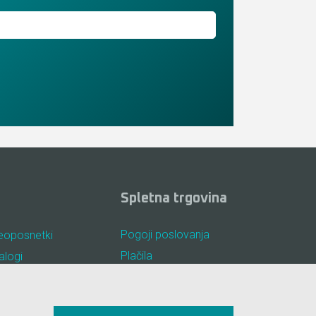
Spletna trgovina
Pogoji poslovanja
eoposnetki
Plačila
alogi
Odstop od nakupa
osta vprašanja
Dostava
kotki