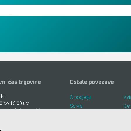
vni čas trgovine
Ostale povezave
ki:
O podjetju
Vid
0 do 16.00 ure
Servis
Kat
, nedelje in prazniki:
Najem
Pog
Lokacija in kontakt
Piš