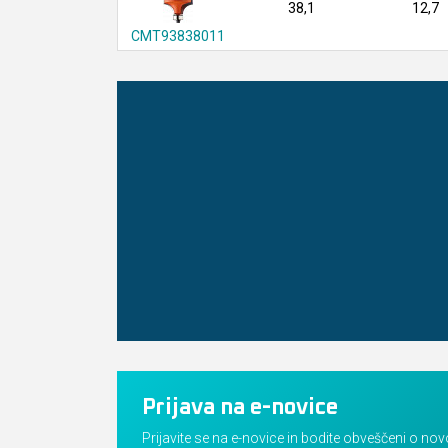
38,1
12,7
CMT93838011
Prijava na e-novice
Prijavite se na e-novice in bodite obveščeni o no