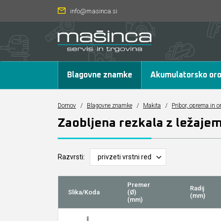
info@masinca.si
Blagovne znamke
Akumulatorsko oro
Domov
/
Blagovne znamke
/
Makita
/
Pribor, oprema in o
Zaobljena rezkala z ležaje
Razvrsti:
Premer
Radij
Slika/Koda
(Ø)
(mm)
(mm)