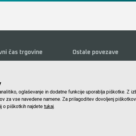
vni čas trgovine
Ostale povezave
ki:
O podjetju
Vid
0 do 16.00 ure
Servis
Kat
, nedelje in prazniki:
v
Najem
Pog
nalitiko, oglaševanje in dodatne funkcije uporablja piškotke. Z i
Lokacija in kontakt
Piš
tkov za vse navedene namene. Za prilagoditev dovoljenj piškotkov
Blog
ij o piškotkih najdete
tukaj
.