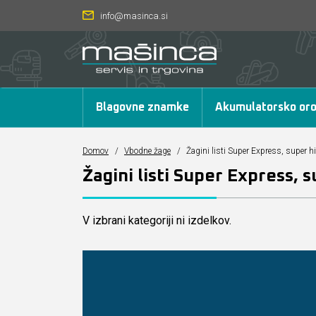
info@masinca.si
Blagovne znamke
Akumulatorsko oro
Domov
/
Vbodne žage
/
Žagini listi Super Express, super hit
Žagini listi Super Express, s
V izbrani kategoriji ni izdelkov.