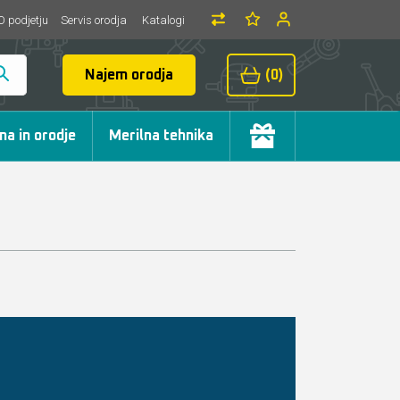
O podjetju
Servis orodja
Katalogi
Najem orodja
(0)
ma in orodje
Merilna tehnika