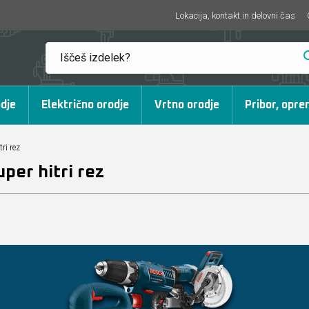
Lokacija, kontakt in delovni čas
dje
Električno orodje
Vrtno orodje
Pribor, opre
ri rez
uper hitri rez