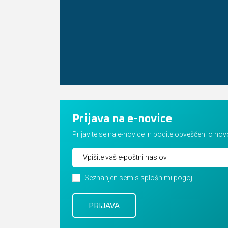
Prijava na e-novice
Prijavite se na e-novice in bodite obveščeni o no
Seznanjen sem s splošnimi pogoji.