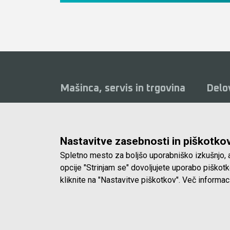
Mašinca, servis in trgovina
Delo
Delavni
Mašinca d.o.o.
od 8.0
Koprska ulica 72, 1000 Ljubljana
Sobote
Nastavitve zasebnosti in piškotko
(Vič)
zaprto
Spletno mesto za boljšo uporabniško izkušnjo, a
E-pošta:
info@masinca.si
opcije "Strinjam se" dovoljujete uporabo piško
kliknite na "Nastavitve piškotkov". Več informac