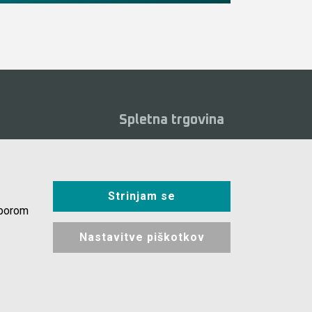
Spletna trgovina
Pogoji poslovanja
eoposnetki
Plačila
alogi
Strinjam se
Odstop od nakupa
osta vprašanja
zborom
Dostava
kotki
Nastavitve piškotkov
Varovanje podatkov