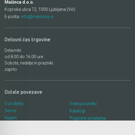
Mašinca d.o.o.
Koprska ulica 72, 1000 Ljubljana (Vič)
E-pošta:
info@masinca.si
Delovni čas trgovine
Delavniki:
od 8.00 do 16.00 ure
Sobote, nedelje in prazniki:
zaprto
Ostale povezave
O podjetju
Videoposnetki
Servis
Katalogi
Najem
Pogosta vprašanja
Lokacija in kontakt
Piškotki
Blog