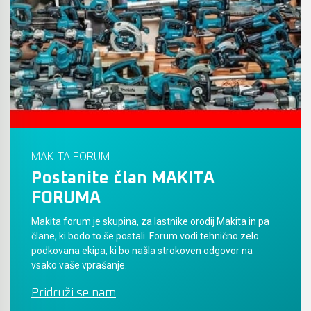
Akumulatorski vezalci in rezalniki armature &
navojnih palic
Akumulatorska mikrovalovna pečica
Akumulatorski čistilniki
MAKITA FORUM
Postanite član MAKITA
FORUMA
Makita forum je skupina, za lastnike orodij Makita in pa
člane, ki bodo to še postali. Forum vodi tehnično zelo
podkovana ekipa, ki bo našla strokoven odgovor na
vsako vaše vprašanje.
Pridruži se nam