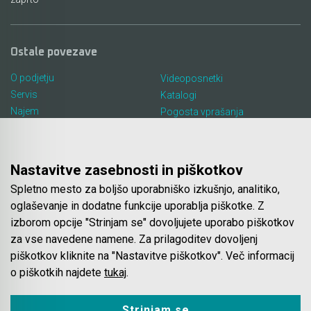
Ostale povezave
O podjetju
Videoposnetki
Servis
Katalogi
Najem
Pogosta vprašanja
Lokacija in kontakt
Piškotki
Blog
Nastavitve zasebnosti in piškotkov
Spletno mesto za boljšo uporabniško izkušnjo, analitiko,
Spletna trgovina
oglaševanje in dodatne funkcije uporablja piškotke. Z
izborom opcije "Strinjam se" dovoljujete uporabo piškotkov
Pogoji poslovanja
za vse navedene namene. Za prilagoditev dovoljenj
Plačila
piškotkov kliknite na "Nastavitve piškotkov". Več informacij
Odstop od nakupa
o piškotkih najdete
tukaj
.
Dostava
Varovanje podatkov
Strinjam se