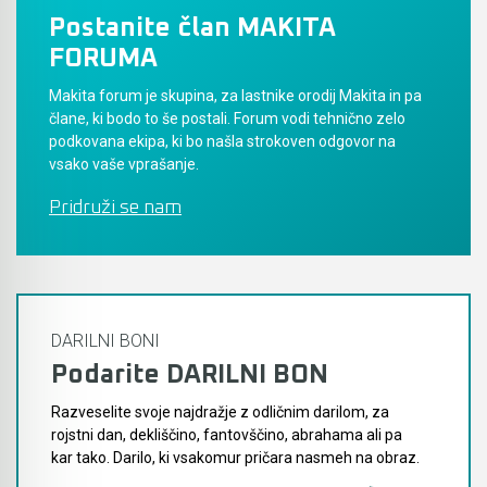
Postanite član MAKITA
Akumulatorski vezalci in rezalniki armature &
FORUMA
navojnih palic
Makita forum je skupina, za lastnike orodij Makita in pa
Akumulatorska mikrovalovna pečica
člane, ki bodo to še postali. Forum vodi tehnično zelo
podkovana ekipa, ki bo našla strokoven odgovor na
vsako vaše vprašanje.
Akumulatorski čistilniki
Pridruži se nam
DARILNI BONI
Podarite DARILNI BON
Razveselite svoje najdražje z odličnim darilom, za
rojstni dan, dekliščino, fantovščino, abrahama ali pa
kar tako. Darilo, ki vsakomur pričara nasmeh na obraz.