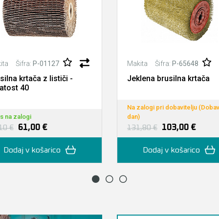
Šifra:
P-01127
Šifra:
P-65648
ita
Makita
silna krtača z lističi -
Jeklena brusilna krtača
atost 40
Na zalogi pri dobavitelju (Dobav
s na zalogi
dan)
61,00 €
103,00 €
10 €
131,80 €
Dodaj v košarico
Dodaj v košarico