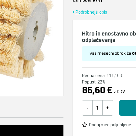
Za model:
9741
Podrobnejši opis
Hitro in enostavno o
odplačevanje
Vaš mesečni obrok že
o
Redna cena:
111,10 €
Popust:
22%
86,60 €
z DDV
-
+
Dodaj med priljubljene