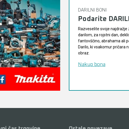
DARILNI BONI
Podarite DARI
Razveselite svoje najdražje 
darilom, za rojstni dan, dekli
fantovščino, abrahama ali pa
Darilo, ki vsakomur pričara
obraz.
Nakup bona
vni čas trgovine
Ostale povezave