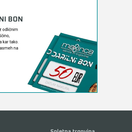
LNI BON
z odličnim
ščino,
 kar tako.
 nasmeh na
Spletna trgovina