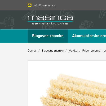
info@masinca.si
Blagovne znamke
Akumulatorsko oro
Domov
/
Blagovne znamke
/
Makita
/
Pribor, oprema in o