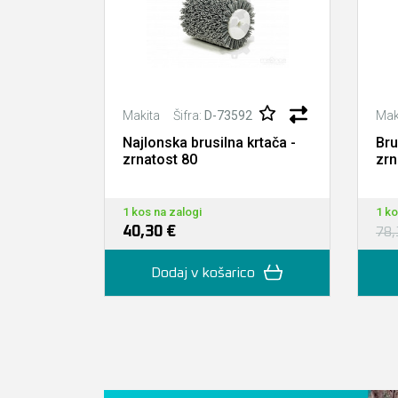
Šifra:
D-73592
Makita
Mak
Najlonska brusilna krtača -
Bru
zrnatost 80
zrn
1 kos na zalogi
1 ko
40,30 €
78,
Dodaj v košarico