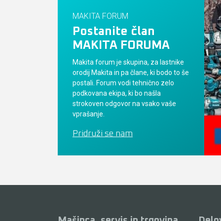
MAKITA FORUM
Postanite član
MAKITA FORUMA
Makita forum je skupina, za lastnike
orodij Makita in pa člane, ki bodo to še
postali. Forum vodi tehnično zelo
podkovana ekipa, ki bo našla
strokoven odgovor na vsako vaše
vprašanje.
Pridruži se nam
Mašinca, servis in trgovina
Delo