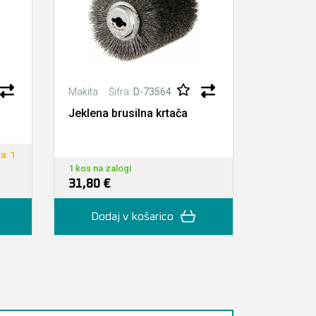
Šifra:
D-73564
Š
Makita
Makita
Jeklena brusilna krtača
Najlonska
zrnatost
a: 1
1 kos na zalogi
1 kos na za
31,80 €
131,80 €
Dodaj v košarico
Doda