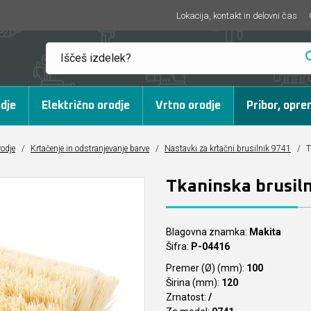
Lokacija, kontakt in delovni čas
dje
Električno orodje
Vrtno orodje
Pribor, opre
rodje
/
Krtačenje in odstranjevanje barve
/
Nastavki za krtačni brusilnik 9741
/
T
Tkaninska brusil
Blagovna znamka:
Makita
Šifra:
P-04416
Premer (Ø) (mm):
100
Širina (mm):
120
Zrnatost:
/