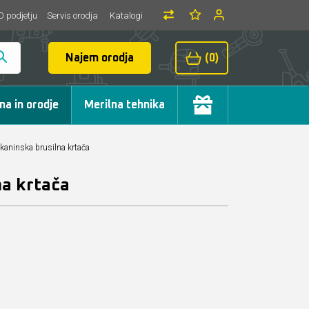
O podjetju
Servis orodja
Katalogi
Najem orodja
(0)
ma in orodje
Merilna tehnika
kaninska brusilna krtača
na krtača