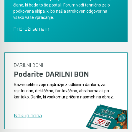
člane, ki bodo to še postali. Forum vodi tehnično zelo
podkovana ekipa, ki bo našla strokoven odgovor na
vsako vaše vprašanje.
Pridruži se nam
DARILNI BONI
Podarite DARILNI BON
Razveselite svoje najdražje z odličnim darilom, za
rojstni dan, dekliščino, fantovščino, abrahama ali pa
kar tako. Darilo, ki vsakomur pričara nasmeh na obraz.
Nakup bona