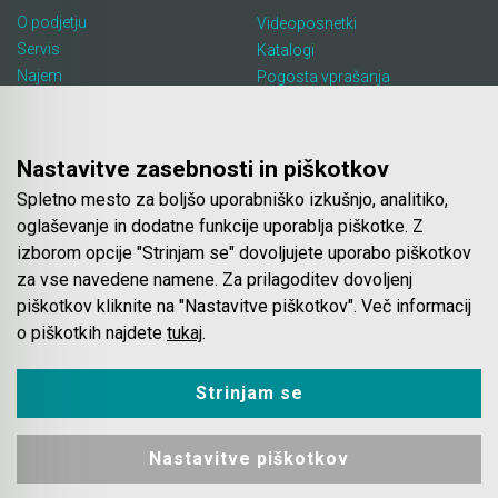
O podjetju
Videoposnetki
Servis
Katalogi
Najem
Pogosta vprašanja
Lokacija in kontakt
Piškotki
Blog
Nastavitve zasebnosti in piškotkov
Spletno mesto za boljšo uporabniško izkušnjo, analitiko,
Spletna trgovina
oglaševanje in dodatne funkcije uporablja piškotke. Z
izborom opcije "Strinjam se" dovoljujete uporabo piškotkov
Pogoji poslovanja
za vse navedene namene. Za prilagoditev dovoljenj
Plačila
piškotkov kliknite na "Nastavitve piškotkov". Več informacij
Odstop od nakupa
o piškotkih najdete
tukaj
.
Dostava
Varovanje podatkov
Strinjam se
Nastavitve piškotkov