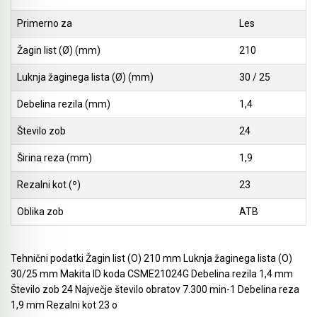
Akumulatorske stabilne kotne žage
Primerno za
Les
Pribor - orodja za uporabo na prostem
Rezalnik za peno
Akumulatorski obliči
Žagin list (Ø) (mm)
210
Pritrjevanje - žeblji, sponke in pribor
Brusilniki za zidove
Akumulatorske vbodne žage
Luknja žaginega lista (Ø) (mm)
30 / 25
Sesanje
Žage za porobeton (Siporeks / Siporex / Ytong)
Debelina rezila (mm)
1,4
Akumulatorski lamelni rezkarji
Bosch
Listi za rezalnik za peno BOSCH GSG 300
Število zob
24
Akumulatorski vibracijski, tračni brusilniki in
brusilniki za zidove
Širina reza (mm)
1,9
Rezbarjenje
Rezalni kot (º)
23
Akumulatorski premi brusilniki & izrezovalniki
Pribor za industrijske fene
Oblika zob
ATB
Akumulatorski ventilatorji
KAINDL univerzalna žaga za kotni brusilnik
Akumulatorski spenjalniki
Čiščenje cevi in odtokov
Tehnični podatki Žagin list (O) 210 mm Luknja žaginega lista (O)
30/25 mm Makita ID koda CSME21024G Debelina rezila 1,4 mm
Akumulatorski žebljalniki & igličarji
Mešala za mešalnike
Število zob 24 Največje število obratov 7.300 min-1 Debelina reza
1,9 mm Rezalni kot 23 o