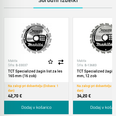
Sorodni izdelki
Akumulatorski vezalci in rezalniki armature &
navojnih palic
Akumulatorska mikrovalovna pečica
Akumulatorski čistilniki
Makita
Makita
Šifra:
B-33037
Šifra:
B-13683
TCT Specialized žagin list za les
TCT Specialized žagin l
165 mm (16 zob)
mm, 12 zob
Na zalogi pri dobavitelju (Dobava: 1
Na zalogi pri dobavitelju (
dan)
dan)
42,70 €
34,20 €
Dodaj v košarico
Dodaj v košar