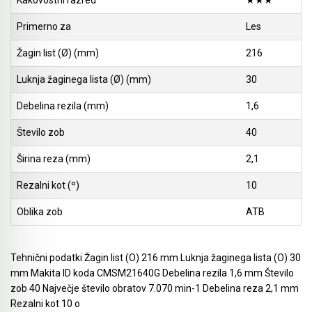
Kakovostni razred
★★★
Akumulatorske stabilne kotne žage
Primerno za
Les
Pribor - orodja za uporabo na prostem
Rezalnik za peno
Akumulatorski obliči
Žagin list (Ø) (mm)
216
Pritrjevanje - žeblji, sponke in pribor
Brusilniki za zidove
Akumulatorske vbodne žage
Luknja žaginega lista (Ø) (mm)
30
Sesanje
Žage za porobeton (Siporeks / Siporex / Ytong)
Debelina rezila (mm)
1,6
Akumulatorski lamelni rezkarji
Bosch
Listi za rezalnik za peno BOSCH GSG 300
Število zob
40
Akumulatorski vibracijski, tračni brusilniki in
brusilniki za zidove
Rezbarjenje
Širina reza (mm)
2,1
Rezalni kot (º)
10
Akumulatorski premi brusilniki & izrezovalniki
Pribor za industrijske fene
Oblika zob
ATB
Akumulatorski ventilatorji
KAINDL univerzalna žaga za kotni brusilnik
Akumulatorski spenjalniki
Čiščenje cevi in odtokov
Tehnični podatki Žagin list (O) 216 mm Luknja žaginega lista (O) 30
mm Makita ID koda CMSM21640G Debelina rezila 1,6 mm Število
Akumulatorski žebljalniki & igličarji
Mešala za mešalnike
zob 40 Največje število obratov 7.070 min-1 Debelina reza 2,1 mm
Rezalni kot 10 o