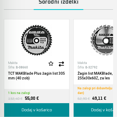
Sorodni izdelki
Akumulatorski vezalci in rezalniki armature &
navojnih palic
Akumulatorska mikrovalovna pečica
Akumulatorski čistilniki
Makita
Makita
Šifra:
B-08660
Šifra:
B-32792
TCT MAKBlade Plus žagin list 305
Žagin list MAKBlade,
mm (40 zob)
255x30x60Z, za les
Na zalogi pri dobavitelju (
1 kos na zalogi
dan)
55,00 €
49,11 €
132,40 €
62,90 €
Dodaj v košarico
Dodaj v košar