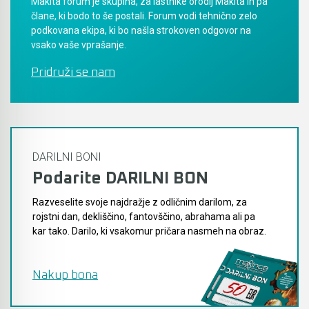
Makita forum je skupina, za lastnike orodij Makita in pa
člane, ki bodo to še postali. Forum vodi tehnično zelo
podkovana ekipa, ki bo našla strokoven odgovor na
vsako vaše vprašanje.
Pridruži se nam
DARILNI BONI
Podarite DARILNI BON
Razveselite svoje najdražje z odličnim darilom, za
rojstni dan, dekliščino, fantovščino, abrahama ali pa
kar tako. Darilo, ki vsakomur pričara nasmeh na obraz.
Nakup bona