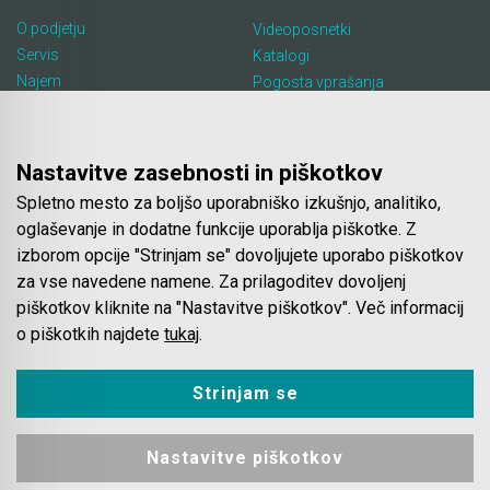
O podjetju
Videoposnetki
Servis
Katalogi
Najem
Pogosta vprašanja
Lokacija in kontakt
Piškotki
Blog
Nastavitve zasebnosti in piškotkov
Spletno mesto za boljšo uporabniško izkušnjo, analitiko,
Spletna trgovina
oglaševanje in dodatne funkcije uporablja piškotke. Z
izborom opcije "Strinjam se" dovoljujete uporabo piškotkov
Pogoji poslovanja
za vse navedene namene. Za prilagoditev dovoljenj
Plačila
piškotkov kliknite na "Nastavitve piškotkov". Več informacij
Odstop od nakupa
o piškotkih najdete
tukaj
.
Dostava
Varovanje podatkov
Strinjam se
Nastavitve piškotkov