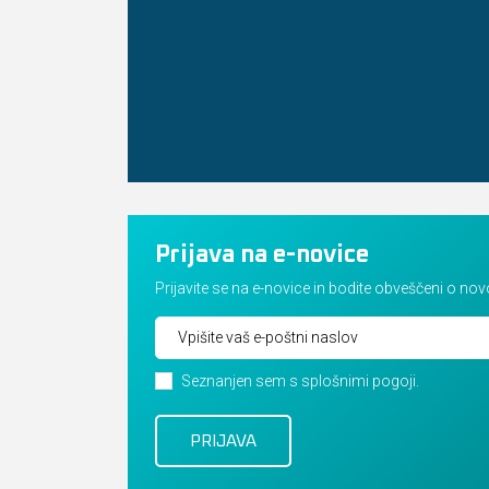
Prijava na e-novice
Prijavite se na e-novice in bodite obveščeni o no
Seznanjen sem s splošnimi pogoji.