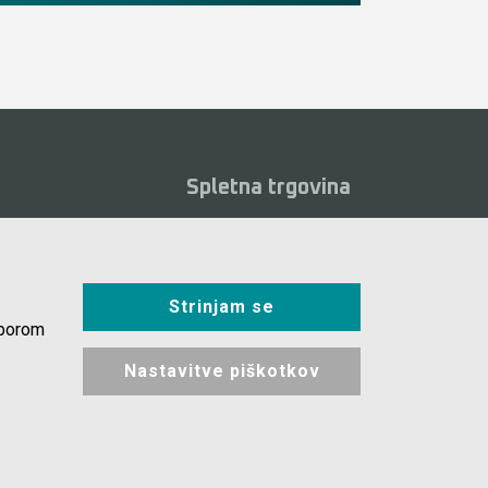
Spletna trgovina
Pogoji poslovanja
eoposnetki
Plačila
alogi
Strinjam se
Odstop od nakupa
osta vprašanja
zborom
Dostava
kotki
Nastavitve piškotkov
Varovanje podatkov