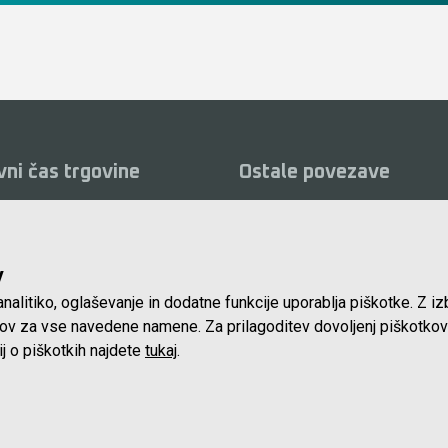
vni čas trgovine
Ostale povezave
ki:
O podjetju
Vid
0 do 16.00 ure
Servis
Kat
, nedelje in prazniki:
v
Najem
Pog
nalitiko, oglaševanje in dodatne funkcije uporablja piškotke. Z i
Lokacija in kontakt
Piš
tkov za vse navedene namene. Za prilagoditev dovoljenj piškotkov
Blog
ij o piškotkih najdete
tukaj
.