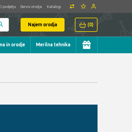
O podjetju
Servis orodja
Katalogi
Najem orodja
(0)
ma in orodje
Merilna tehnika