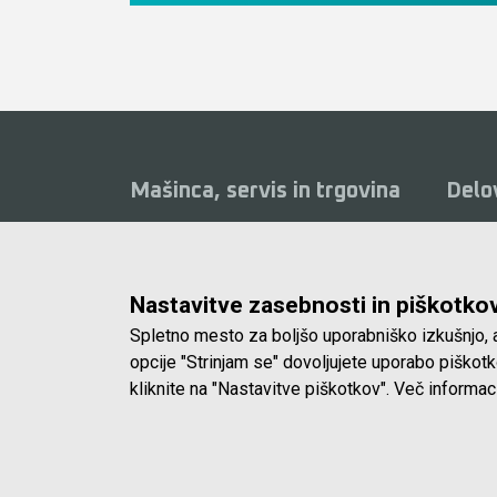
Mašinca, servis in trgovina
Delo
Delavni
Mašinca d.o.o.
od 8.0
Koprska ulica 72, 1000 Ljubljana
Sobote
Nastavitve zasebnosti in piškotko
(Vič)
zaprto
Spletno mesto za boljšo uporabniško izkušnjo, a
E-pošta:
info@masinca.si
opcije "Strinjam se" dovoljujete uporabo piško
kliknite na "Nastavitve piškotkov". Več informac