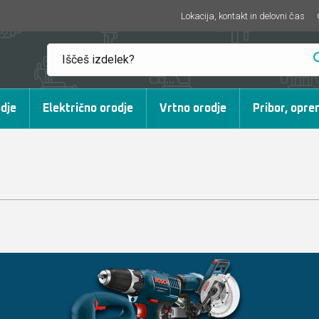
Lokacija, kontakt in delovni čas
dje
Električno orodje
Vrtno orodje
Pribor, opre