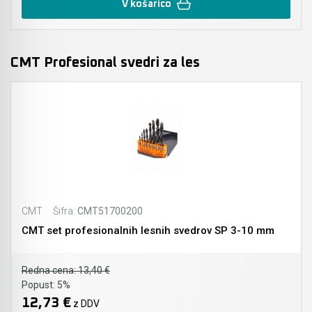
V košarico
CMT Profesional svedri za les
CMT
Šifra:
CMT51700200
CMT set profesionalnih lesnih svedrov SP 3-10 mm
Redna cena:
13,40 €
Popust:
5%
12,73 €
z DDV