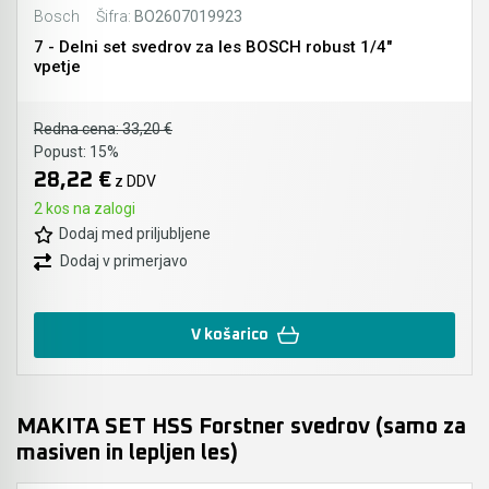
Bosch
Šifra:
BO2607019923
7 - Delni set svedrov za les BOSCH robust 1/4"
vpetje
Redna cena:
33,20 €
Popust:
15%
28,22 €
z DDV
2 kos na zalogi
Dodaj med priljubljene
Dodaj v primerjavo
V košarico
MAKITA SET HSS Forstner svedrov (samo za
masiven in lepljen les)