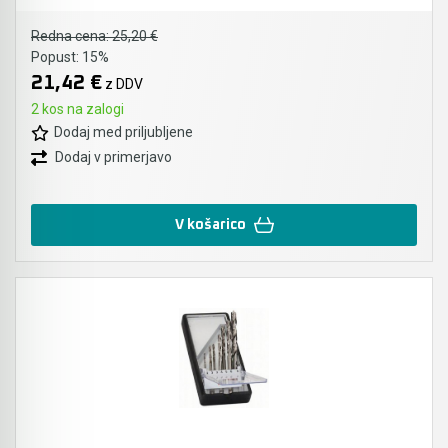
Redna cena:
25,20 €
Popust:
15%
21,42 €
z DDV
2 kos na zalogi
Dodaj med priljubljene
Dodaj v primerjavo
V košarico