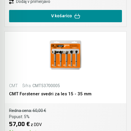
Dodaj v primerjavo
V košarico
CMT
Šifra:
CMT53700005
CMT Forstener svedri za les 15 - 35 mm
Redna cena:
60,00 €
Popust:
5%
57,00 €
z DDV