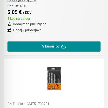
Redna cena:
9,70 €
Popust:
48%
5,05 €
z DDV
1 kos na zalogi
Dodaj med priljubljene
Dodaj v primerjavo
V košarico
CMT
Šifra:
CMT51700201