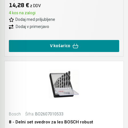
14,28 €
z DDV
Akumulatorski vezalci in rezalniki armature &
4 kos na zalogi
navojnih palic
Dodaj med priljubljene
Dodaj v primerjavo
Akumulatorska mikrovalovna pečica
Akumulatorski čistilniki
V košarico
Bosch
Šifra:
BO2607010533
8 - Delni set svedrov za les BOSCH robust