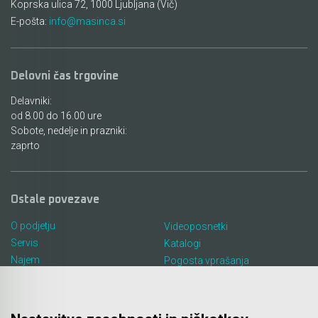
Koprska ulica 72, 1000 Ljubljana (Vič)
E-pošta:
info@masinca.si
Delovni čas trgovine
Delavniki:
od 8.00 do 16.00 ure
Sobote, nedelje in prazniki:
zaprto
Ostale povezave
O podjetju
Videoposnetki
Servis
Katalogi
Najem
Pogosta vprašanja
Lokacija in kontakt
Piškotki
Blog