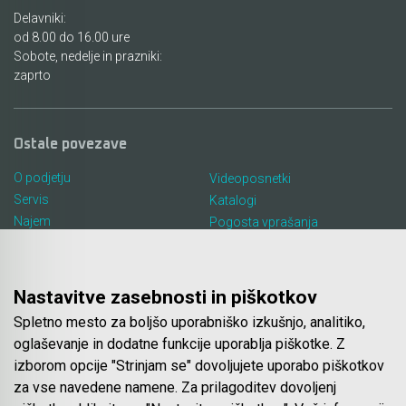
Delavniki:
od 8.00 do 16.00 ure
Sobote, nedelje in prazniki:
zaprto
Ostale povezave
O podjetju
Videoposnetki
Servis
Katalogi
Najem
Pogosta vprašanja
Lokacija in kontakt
Piškotki
Blog
Nastavitve zasebnosti in piškotkov
Spletno mesto za boljšo uporabniško izkušnjo, analitiko,
Spletna trgovina
oglaševanje in dodatne funkcije uporablja piškotke. Z
izborom opcije "Strinjam se" dovoljujete uporabo piškotkov
Pogoji poslovanja
za vse navedene namene. Za prilagoditev dovoljenj
Plačila