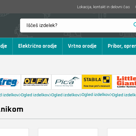
Lokacija, kontakt in delovni čas
dje
Električno orodje
Vrtno orodje
Pribor, opre
Ogled izdelkov
d izdelkov
Ogled izdelkov
Ogled izdelkov
Ogled izdel
alnikom