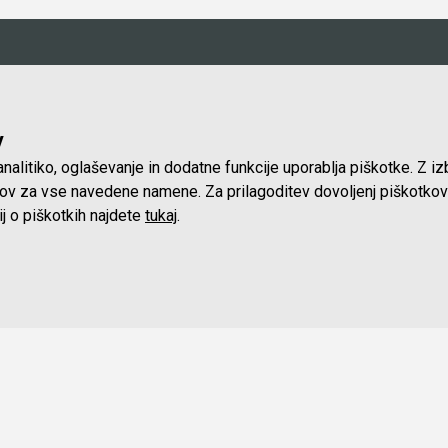
vni čas trgovine
Ostale povezave
v
ki:
O podjetju
Vid
0 do 16.00 ure
nalitiko, oglaševanje in dodatne funkcije uporablja piškotke. Z i
Servis
Kat
, nedelje in prazniki:
tkov za vse navedene namene. Za prilagoditev dovoljenj piškotkov
Najem
Pog
ij o piškotkih najdete
tukaj
.
Lokacija in kontakt
Piš
Blog