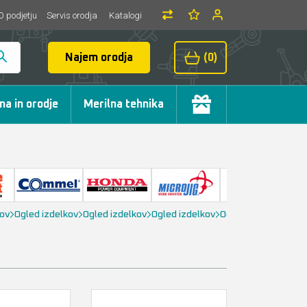
O podjetju
Servis orodja
Katalogi
Najem orodja
(0)
ma in orodje
Merilna tehnika
kov
Ogled izdelkov
Ogled izdelkov
Ogled izdelkov
Ogled izdelkov
Ogle