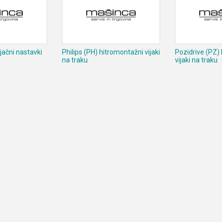
ijačni nastavki
Philips (PH) hitromontažni vijaki
Pozidrive (PZ)
na traku
vijaki na traku