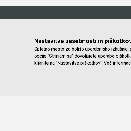
Mašinca, servis in trgovina
Delo
Nastavitve zasebnosti in piškotko
Delavni
Mašinca d.o.o.
od 8.0
Spletno mesto za boljšo uporabniško izkušnjo, a
Koprska ulica 72, 1000 Ljubljana
Sobote
opcije "Strinjam se" dovoljujete uporabo piško
(Vič)
zaprto
kliknite na "Nastavitve piškotkov". Več informac
E-pošta:
info@masinca.si
© 2023 - 2026 Mašinca. Vse pravice pridržane.