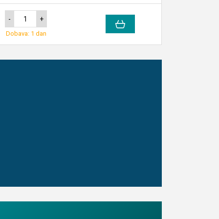
-
+
Dobava: 1 dan