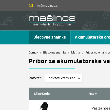
info@masinca.si
Blagovne znamke
Akumulatorsko oro
Domov
/
Blagovne znamke
/
Makita
/
Pribor, oprema in o
Pribor za akumulatorske v
Razvrsti:
Slika/Koda
Naziv
Pas za noš