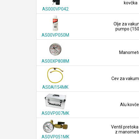
kovčka
AS000VP042
Olje za vak
pumpo (150
AS00VP050M
Manomet
AS00XP808M
Cev za vakum
AS0AI154MK
Alu kovč
AS0VP007MK
Ventil pretoka
z manomet
AS0VP051MK