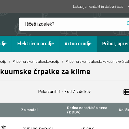
Lokacija, kontakt in delovni čas
dje
Električno orodje
Vrtno orodje
Pribor, opre
rodje
/
Pribor za akumulatorsko orodje
/
Pribor za akumulatorske vakuumske črpal
akuumske črpalke za klime
Prikazanih
1 - 7
od
7
izdelkov
Redna cena/Naša cena
Za model
Količi
(z DDV)
enje