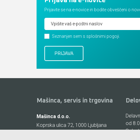
Prijava na e-novice
Prijavite se na e-novice in bodite obveščeni o no
Seznanjen sem s splošnimi pogoji.
Mašinca, servis in trgovina
Delo
Delavni
Mašinca d.o.o.
od 8.0
Koprska ulica 72, 1000 Ljubljana
Sobote
(Vič)
zaprto