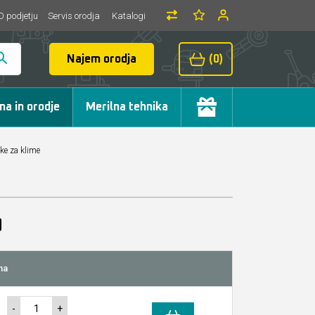
O podjetju
Servis orodja
Katalogi
Najem orodja
(0)
ma in orodje
Merilna tehnika
ke za klime
na
-
+