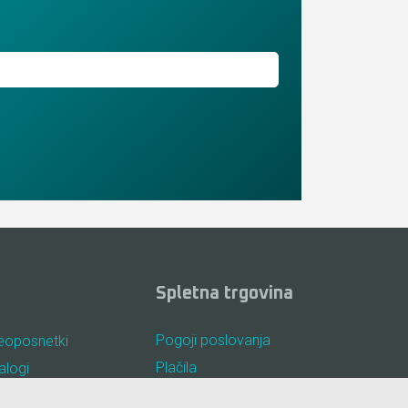
Spletna trgovina
Pogoji poslovanja
eoposnetki
Plačila
alogi
Odstop od nakupa
osta vprašanja