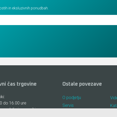
vostih in eksluzivnih ponudbah.
vni čas trgovine
Ostale povezave
ki:
O podjetju
Vid
0 do 16.00 ure
Servis
Kat
, nedelje in prazniki:
Najem
Pog