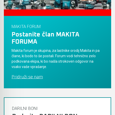
MAKITA FORUM
Postanite član MAKITA
FORUMA
Makita forum je skupina, za lastnike orodij Makita in pa
člane, ki bodo to še postali. Forum vodi tehnično zelo
podkovana ekipa, ki bo našla strokoven odgovor na
vsako vaše vprašanje.
Pridruži se nam
DARILNI BONI