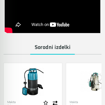
Akumulatorski vezalci in rezalniki armature &
navojnih palic
Akumulatorska mikrovalovna pečica
Akumulatorski čistilniki
Sorodni izdelki
Makita
Makita