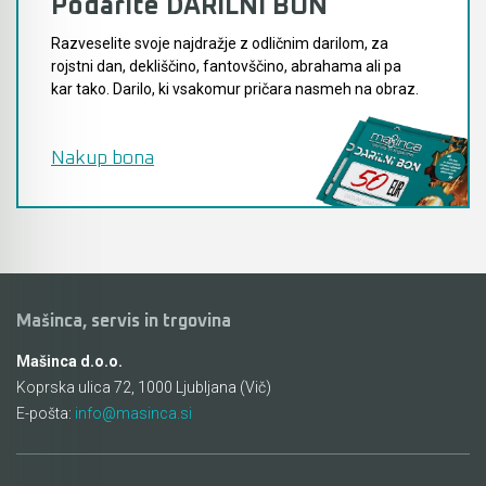
Podarite DARILNI BON
Razveselite svoje najdražje z odličnim darilom, za
rojstni dan, dekliščino, fantovščino, abrahama ali pa
kar tako. Darilo, ki vsakomur pričara nasmeh na obraz.
Nakup bona
Mašinca, servis in trgovina
Mašinca d.o.o.
Koprska ulica 72, 1000 Ljubljana (Vič)
E-pošta:
info@masinca.si