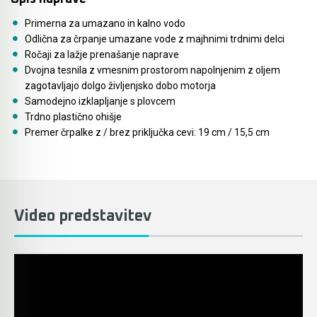
Akmulatorski kovičarji / kovičniki
Ročno orodje
Primerna za umazano in kalno vodo
Akumulatorske tračne žage
Pribor za prebijalnike in rezalnike kovine
Odlična za črpanje umazane vode z majhnimi trdnimi delci
Ročaji za lažje prenašanje naprave
Akumulatorski mešalniki in zgoščevalniki
Stranski in krožni ročaji
Dvojna tesnila z vmesnim prostorom napolnjenim z oljem
betona
zagotavljajo dolgo življenjsko dobo motorja
Samodejno izklapljanje s plovcem
Pribor za verižne rezkarje
Akumulatorske škarje in prebijalniki za kovino
Trdno plastično ohišje
Premer črpalke z / brez priključka cevi: 19 cm / 15,5 cm
Elastike, gurtne in povezovalni trakovi
Akumulatorske samokolnice
Ležaji SKF
Akumulatorski kavni aparati
Ščetke MAKITA
Akumulatorski grelnik vode
Video predstavitev
Akumulatorske hladilno grelne torbe
Akumulatorske vakumske črpalke za klime
Akumulatorski detektorji