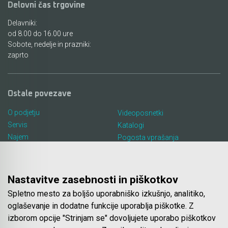
Delovni čas trgovine
Delavniki:
od 8.00 do 16.00 ure
Sobote, nedelje in prazniki:
zaprto
Ostale povezave
O podjetju
Videoposnetki
Servis
Katalogi
Najem
Pogosta vprašanja
Lokacija in kontakt
Piškotki
Blog
Nastavitve zasebnosti in piškotkov
Spletno mesto za boljšo uporabniško izkušnjo, analitiko,
Spletna trgovina
oglaševanje in dodatne funkcije uporablja piškotke. Z
izborom opcije "Strinjam se" dovoljujete uporabo piškotkov
Pogoji poslovanja