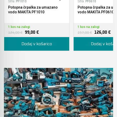
Šifra:
PF1010
Šifra:
PF0610
Potopna črpalka za umazano
Potopna črpalka za u
vodo MAKITA PF1010
vodo MAKITA PF0610
1 kos na zalogi
1 kos na zalogi
99,00 €
126,00 €
124,00 €
157,00 €
Dodaj v košarico
Dodaj v košar