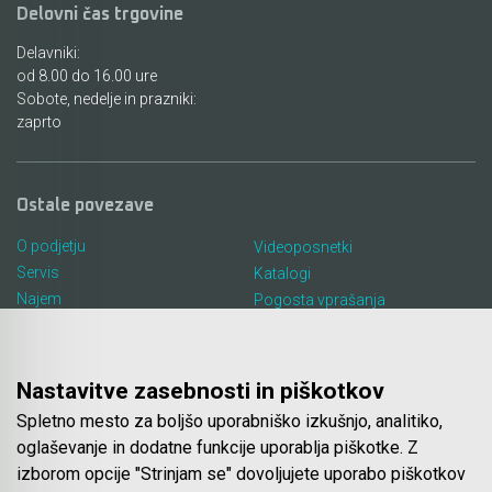
Delovni čas trgovine
Delavniki:
od 8.00 do 16.00 ure
Sobote, nedelje in prazniki:
zaprto
Ostale povezave
O podjetju
Videoposnetki
Servis
Katalogi
Najem
Pogosta vprašanja
Lokacija in kontakt
Piškotki
Blog
Nastavitve zasebnosti in piškotkov
Spletno mesto za boljšo uporabniško izkušnjo, analitiko,
Spletna trgovina
oglaševanje in dodatne funkcije uporablja piškotke. Z
izborom opcije "Strinjam se" dovoljujete uporabo piškotkov
Pogoji poslovanja