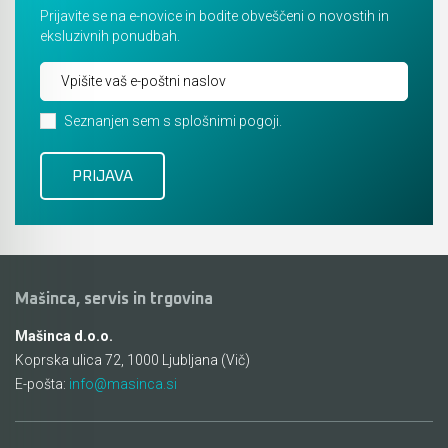
Prijavite se na e-novice in bodite obveščeni o novostih in
eksluzivnih ponudbah.
Seznanjen sem s splošnimi pogoji.
Mašinca, servis in trgovina
Mašinca d.o.o.
Koprska ulica 72, 1000 Ljubljana (Vič)
E-pošta:
info@masinca.si