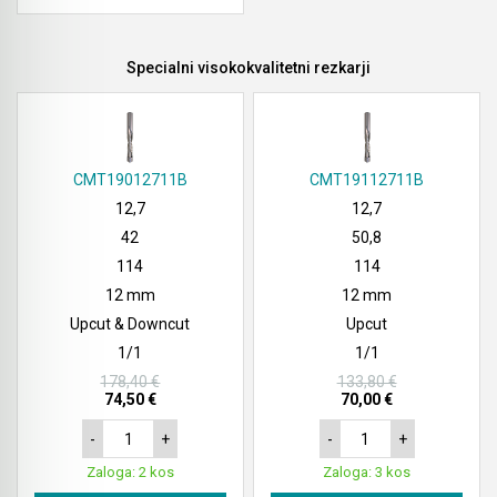
Specialni visokokvalitetni rezkarji
CMT19012711B
CMT19112711B
12,7
12,7
42
50,8
114
114
12 mm
12 mm
Upcut & Downcut
Upcut
1/1
1/1
178,40 €
133,80 €
74,50 €
70,00 €
-
+
-
+
Zaloga: 2 kos
Zaloga: 3 kos