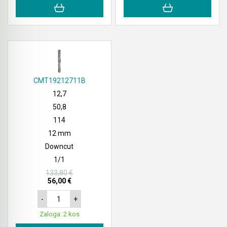
CMT19212711B
12,7
50,8
114
12 mm
Downcut
1/1
133,80 €
56,00 €
-
+
Zaloga: 2 kos