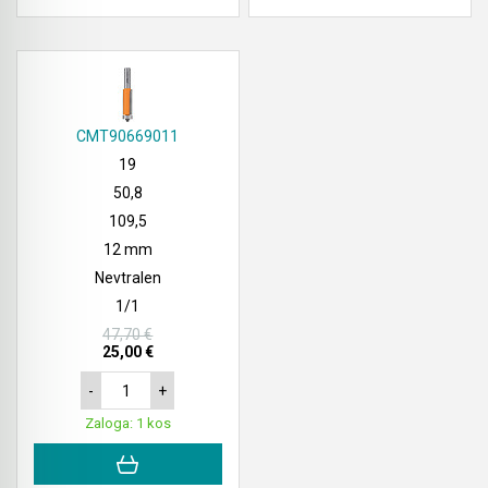
Akumulatorski vezalci in rezalniki armature &
navojnih palic
Akumulatorska mikrovalovna pečica
CMT90669011
19
Akumulatorski čistilniki
50,8
109,5
12 mm
Nevtralen
1/1
47,70 €
25,00 €
-
+
Zaloga: 1 kos