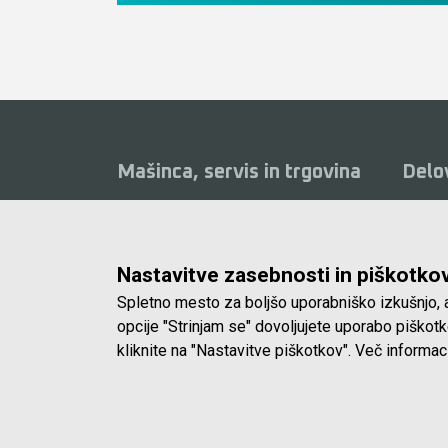
Mašinca, servis in trgovina
Delo
Delavni
Mašinca d.o.o.
od 8.0
Koprska ulica 72, 1000 Ljubljana
Sobote
Nastavitve zasebnosti in piškotko
(Vič)
zaprto
Spletno mesto za boljšo uporabniško izkušnjo, a
E-pošta:
info@masinca.si
opcije "Strinjam se" dovoljujete uporabo piško
kliknite na "Nastavitve piškotkov". Več informac