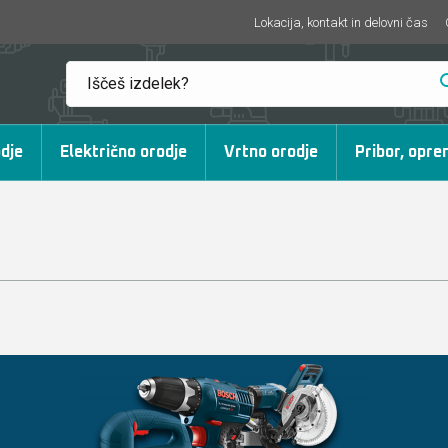
Lokacija, kontakt in delovni čas
dje
Električno orodje
Vrtno orodje
Pribor, opre