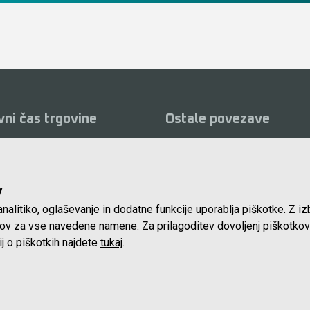
vni čas trgovine
Ostale povezave
ki:
O podjetju
Vid
0 do 16.00 ure
Servis
Kat
, nedelje in prazniki:
v
Najem
Pog
nalitiko, oglaševanje in dodatne funkcije uporablja piškotke. Z i
Lokacija in kontakt
Piš
tkov za vse navedene namene. Za prilagoditev dovoljenj piškotkov
Blog
ij o piškotkih najdete
tukaj
.