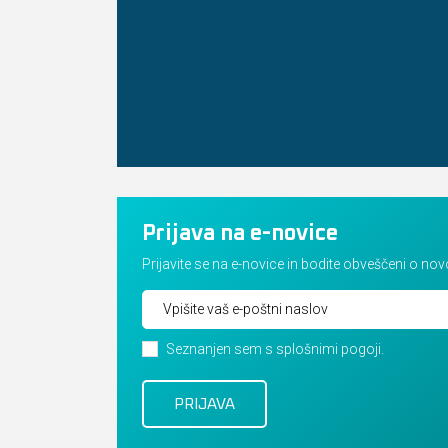
Prijava na e-novice
Prijavite se na e-novice in bodite obveščeni o no
Seznanjen sem s splošnimi pogoji.