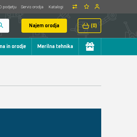
O podjetju
Servis orodja
Katalogi
Najem orodja
(0)
ma in orodje
Merilna tehnika