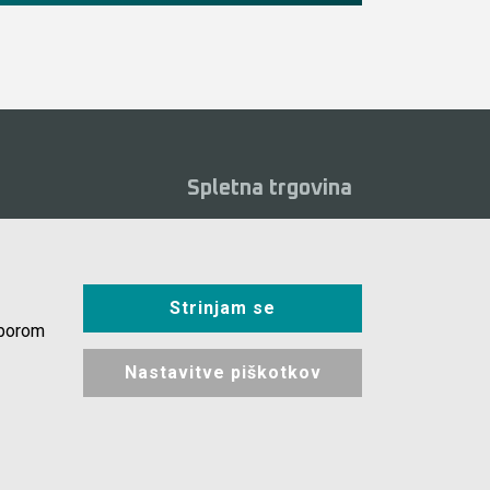
Spletna trgovina
Pogoji poslovanja
eoposnetki
Plačila
alogi
Strinjam se
Odstop od nakupa
osta vprašanja
zborom
Dostava
kotki
Nastavitve piškotkov
Varovanje podatkov