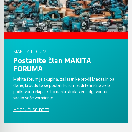
Akumulatorski vezalci in rezalniki armature &
navojnih palic
Akumulatorska mikrovalovna pečica
Akumulatorski čistilniki
MAKITA FORUM
Postanite član MAKITA
FORUMA
Makita forum je skupina, za lastnike orodij Makita in pa
člane, ki bodo to še postali. Forum vodi tehnično zelo
podkovana ekipa, ki bo našla strokoven odgovor na
vsako vaše vprašanje.
Pridruži se nam