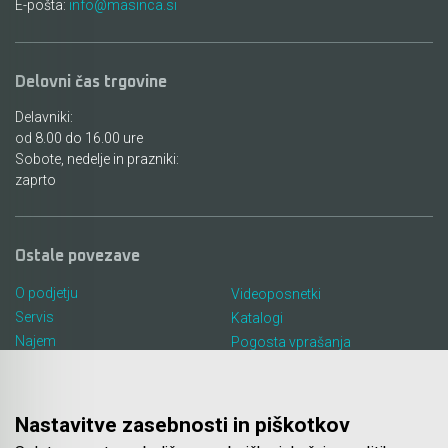
E-pošta:
info@masinca.si
Delovni čas trgovine
Delavniki:
od 8.00 do 16.00 ure
Sobote, nedelje in prazniki:
zaprto
Ostale povezave
O podjetju
Videoposnetki
Servis
Katalogi
Najem
Pogosta vprašanja
Lokacija in kontakt
Piškotki
Blog
Nastavitve zasebnosti in piškotkov