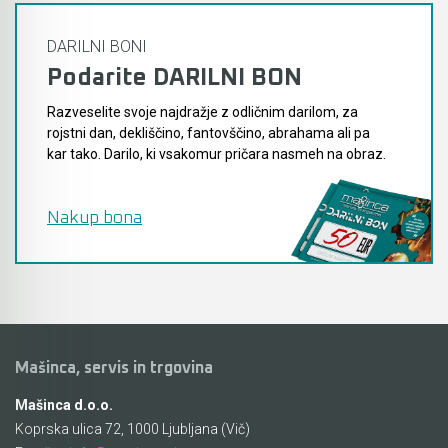
DARILNI BONI
Podarite DARILNI BON
Razveselite svoje najdražje z odličnim darilom, za
rojstni dan, dekliščino, fantovščino, abrahama ali pa
kar tako. Darilo, ki vsakomur pričara nasmeh na obraz.
Nakup bona
Mašinca, servis in trgovina
Mašinca d.o.o.
Koprska ulica 72, 1000 Ljubljana (Vič)