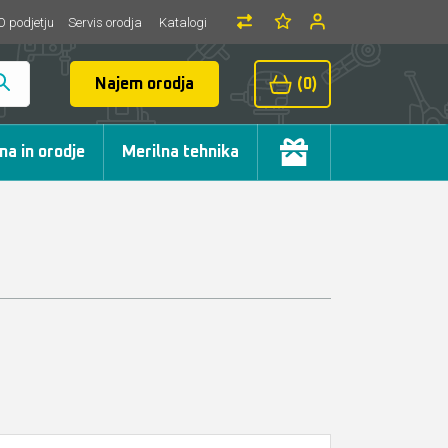
O podjetju
Servis orodja
Katalogi
Najem orodja
(0)
ma in orodje
Merilna tehnika