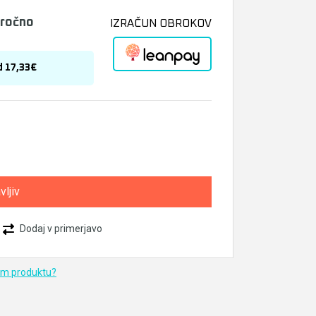
bročno
IZRAČUN OBROKOV
d 17,33€
vljiv
Dodaj v primerjavo
em produktu?