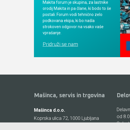
Makita forum je skupina, za lastnike
orodij Makita in pa člane, ki bodo to še
postali. Forum vodi tehnično zelo
podkovana ekipa, ki bo našla
strokoven odgovor na vsako vaše
vprašanje.
Pridruži se nam
Mašinca, servis in trgovina
Delo
Delavni
Mašinca d.o.o.
od 8.0
Koprska ulica 72, 1000 Ljubljana
Sobote
(Vič)