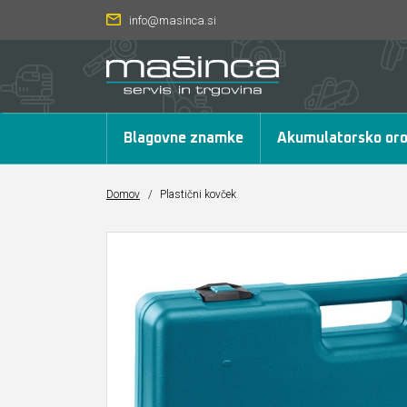
info@masinca.si
Blagovne znamke
Akumulatorsko oro
Domov
/
Plastični kovček