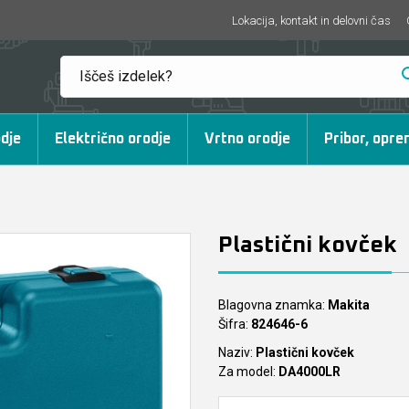
Lokacija, kontakt in delovni čas
dje
Električno orodje
Vrtno orodje
Pribor, opre
Plastični kovček
Blagovna znamka:
Makita
Šifra:
824646-6
Naziv:
Plastični kovček
Za model:
DA4000LR