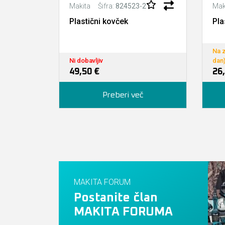
Šifra:
824523-2
Makita
Mak
Plastični kovček
Pla
Na z
Ni dobavljiv
dan
49,50 €
26
Preberi več
MAKITA FORUM
Postanite član
MAKITA FORUMA