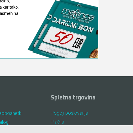
ščino,
 kar tako.
 nasmeh na
Spletna trgovina
Pogoji poslovanja
eoposnetki
Plačila
alogi
Odstop od nakupa
osta vprašanja