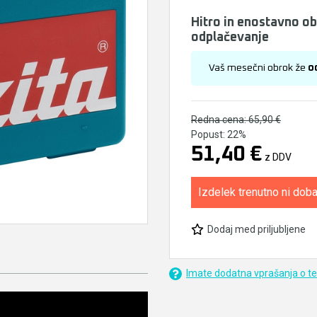
Hitro in enostavno o
odplačevanje
Vaš mesečni obrok že
o
Redna cena:
65,90 €
Popust:
22%
51,40 €
z DDV
Izdelek trenutno ni doba
Dodaj med priljubljene
Imate dodatna vprašanja o t