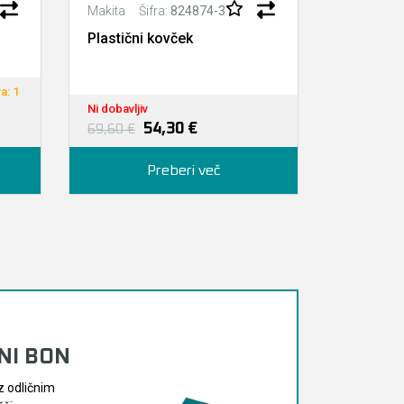
Šifra:
824874-3
Š
Makita
Makita
Plastični kovček
Plastični
a: 1
Na zalogi p
Ni dobavljiv
dan)
54,30 €
69,60 €
82,90 €
Preberi več
Doda
LNI BON
z odličnim