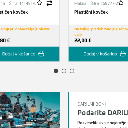
Šifra:
141481-0
Šifra:
158777-2
ita
Makita
stičen kovček
Plastični kovček
alogi pri dobavitelju (Dobava: 1
Na zalogi pri dobavitelju (Dobav
)
dan)
,80 €
22,00 €
Dodaj v košarico
Dodaj v košarico
DARILNI BONI
Podarite DARI
Razveselite svoje najdražje 