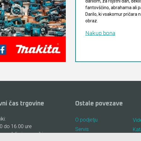
darilom, za rojstni dan, dekli
fantovščino, abrahama ali pa
Darilo, ki vsakomur pričara
obraz.
Nakup bona
vni čas trgovine
Ostale povezave
ki:
O podjetju
Vid
0 do 16.00 ure
Servis
Kat
, nedelje in prazniki:
Najem
Pog