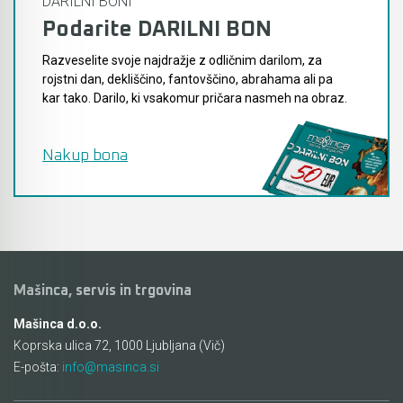
DARILNI BONI
Podarite DARILNI BON
Akumulatorski vezalci in rezalniki armature &
navojnih palic
Razveselite svoje najdražje z odličnim darilom, za
rojstni dan, dekliščino, fantovščino, abrahama ali pa
Akumulatorska mikrovalovna pečica
kar tako. Darilo, ki vsakomur pričara nasmeh na obraz.
Akumulatorski čistilniki
Nakup bona
Mašinca, servis in trgovina
Mašinca d.o.o.
Koprska ulica 72, 1000 Ljubljana (Vič)
E-pošta:
info@masinca.si