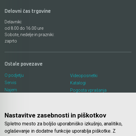
Delovni čas trgovine
Delavniki:
od 8.00 do 16.00 ure
Sobote, nedelje in prazniki:
zaprto
Ostale povezave
O podjetju
Videoposnetki
Servis
Katalogi
Najem
Pogosta vprašanja
Lokacija in kontakt
Piškotki
Blog
Nastavitve zasebnosti in piškotkov
Spletno mesto za boljšo uporabniško izkušnjo, analitiko,
Spletna trgovina
oglaševanje in dodatne funkcije uporablja piškotke. Z