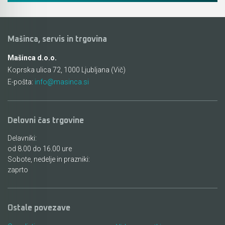
Akumulatorski vezalci in rezalniki armature &
navojnih palic
Mašinca, servis in trgovina
Akumulatorska mikrovalovna pečica
Mašinca d.o.o.
Koprska ulica 72, 1000 Ljubljana (Vič)
Akumulatorski čistilniki
E-pošta:
info@masinca.si
Delovni čas trgovine
Delavniki:
od 8.00 do 16.00 ure
Sobote, nedelje in prazniki:
zaprto
Ostale povezave