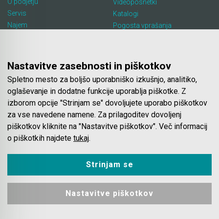
O podjetju
Videoposnetki
Servis
Katalogi
Najem
Pogosta vprašanja
Lokacija in kontakt
Piškotki
Blog
Nastavitve zasebnosti in piškotkov
Spletno mesto za boljšo uporabniško izkušnjo, analitiko,
Spletna trgovina
oglaševanje in dodatne funkcije uporablja piškotke. Z
izborom opcije "Strinjam se" dovoljujete uporabo piškotkov
Pogoji poslovanja
za vse navedene namene. Za prilagoditev dovoljenj
Plačila
piškotkov kliknite na "Nastavitve piškotkov". Več informacij
Odstop od nakupa
o piškotkih najdete
tukaj
.
Dostava
Varovanje podatkov
Strinjam se
Nastavitve piškotkov