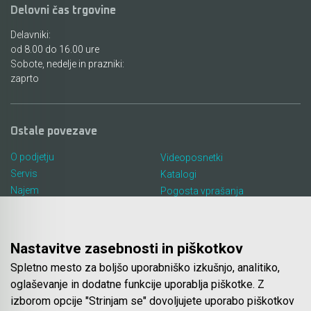
Delovni čas trgovine
Delavniki:
od 8.00 do 16.00 ure
Sobote, nedelje in prazniki:
zaprto
Ostale povezave
O podjetju
Videoposnetki
Servis
Katalogi
Najem
Pogosta vprašanja
Lokacija in kontakt
Piškotki
Blog
Nastavitve zasebnosti in piškotkov
Spletno mesto za boljšo uporabniško izkušnjo, analitiko,
Spletna trgovina
oglaševanje in dodatne funkcije uporablja piškotke. Z
izborom opcije "Strinjam se" dovoljujete uporabo piškotkov
Pogoji poslovanja