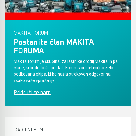
Akumulatorski vezalci in rezalniki armature &
navojnih palic
Akumulatorska mikrovalovna pečica
MAKITA FORUM
Postanite član MAKITA
Akumulatorski čistilniki
FORUMA
Makita forum je skupina, za lastnike orodij Makita in pa
člane, ki bodo to še postali. Forum vodi tehnično zelo
podkovana ekipa, ki bo našla strokoven odgovor na
vsako vaše vprašanje.
Pridruži se nam
DARILNI BONI