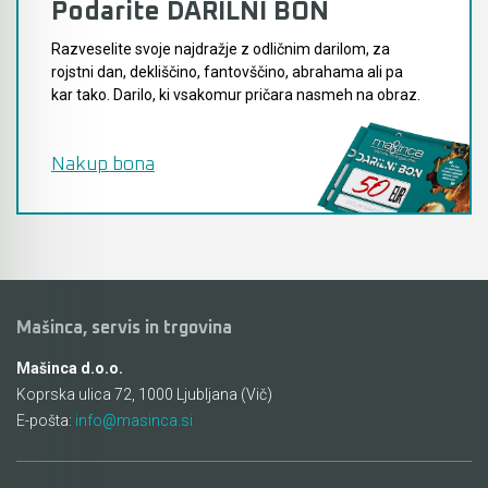
Podarite DARILNI BON
Razveselite svoje najdražje z odličnim darilom, za
rojstni dan, dekliščino, fantovščino, abrahama ali pa
kar tako. Darilo, ki vsakomur pričara nasmeh na obraz.
Nakup bona
Mašinca, servis in trgovina
Mašinca d.o.o.
Koprska ulica 72, 1000 Ljubljana (Vič)
E-pošta:
info@masinca.si