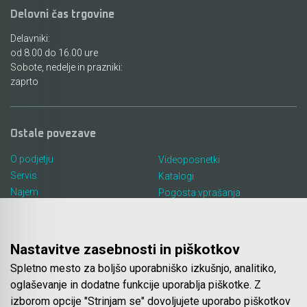
Delovni čas trgovine
Akumulatorski vezalci in rezalniki armature &
Delavniki:
navojnih palic
od 8.00 do 16.00 ure
Sobote, nedelje in prazniki:
Akumulatorska mikrovalovna pečica
zaprto
Akumulatorski čistilniki
Ostale povezave
O podjetju
Videoposnetki
Servis
Katalogi
Najem
Pogosta vprašanja
Lokacija in kontakt
Piškotki
Blog
Nastavitve zasebnosti in piškotkov
Spletno mesto za boljšo uporabniško izkušnjo, analitiko,
Spletna trgovina
oglaševanje in dodatne funkcije uporablja piškotke. Z
izborom opcije "Strinjam se" dovoljujete uporabo piškotkov
Pogoji poslovanja